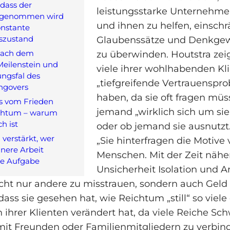
 dass der
leistungsstarke Unternehme
 genommen wird
und ihnen zu helfen, einsch
onstante
szustand
Glaubenssätze und Denkge
nach dem
zu überwinden. Houtstra zeig
Meilenstein und
viele ihrer wohlhabenden Kl
ungsfal des
„tiefgreifende Vertrauenspr
ngovers
haben, da sie oft fragen müs
s vom Frieden
jemand „wirklich sich um s
chtum – warum
ch ist
oder ob jemand sie ausnutzt. 
verstärkt, wer
„Sie hinterfragen die Motive
nnere Arbeit
Menschen. Mit der Zeit näher
ne Aufgabe
Unsicherheit Isolation und An
cht nur andere zu misstrauen, sondern auch Geld s
dass sie gesehen hat, wie Reichtum „still“ so viele
ihrer Klienten verändert hat, da viele Reiche Sch
mit Freunden oder Familienmitgliedern zu verbind