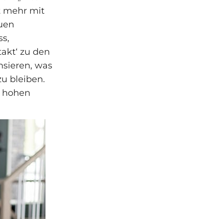
t mehr mit
euen
s,
takt‘ zu den
nsieren, was
zu bleiben.
s hohen