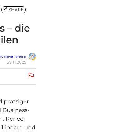
SHARE
 – die
ilen
стина Гиева
29.11.2025
d protziger
d Business-
n. Renee
illionäre und