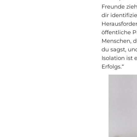
Freunde zieh
dir identifiz
Herausforder
öffentliche 
Menschen, di
du sagst, un
Isolation is
Erfolgs.“