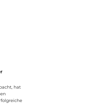
r
oacht, hat
ben
folgreiche