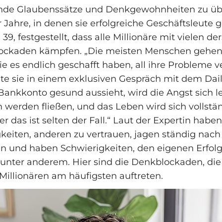
nde Glaubenssätze und Denkgewohnheiten zu üb
Jahre, in denen sie erfolgreiche Geschäftsleute g
 39, festgestellt, dass alle Millionäre mit vielen de
ockaden kämpfen. „Die meisten Menschen gehen
ie es endlich geschafft haben, all ihre Probleme
te sie in einem exklusiven Gespräch mit dem Dail
Bankkonto gesund aussieht, wird die Angst sich l
werden fließen, und das Leben wird sich vollstä
er das ist selten der Fall.“ Laut der Expertin hab
gkeiten, anderen zu vertrauen, jagen ständig nach
n und haben Schwierigkeiten, den eigenen Erfolg
 unter anderem. Hier sind die Denkblockaden, die 
 Millionären am häufigsten auftreten.