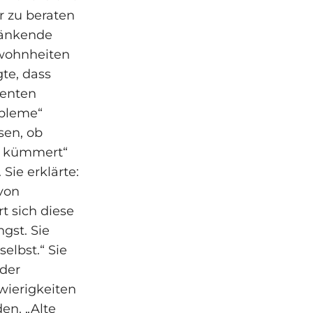
r zu beraten
ränkende
wohnheiten
te, dass
ienten
obleme“
sen, ob
ie kümmert“
Sie erklärte:
 von
t sich diese
gst. Sie
elbst.“ Sie
 der
wierigkeiten
en. „Alte