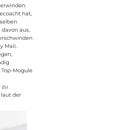
erwinden.
ecoacht hat,
rselben
 davon aus,
 verschwinden
y Mail.
egen,
ndig
en Top-Mogule
 zu
laut der