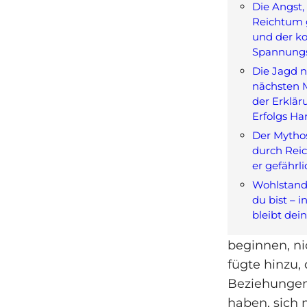
Die Angst,
Reichtum
und der k
Spannung
Die Jagd 
nächsten 
der Erklär
Erfolgs Ha
Der Mytho
durch Rei
er gefährli
Wohlstand 
du bist – i
bleibt dei
beginnen, ni
fügte hinzu, 
Beziehungen 
haben, sich 