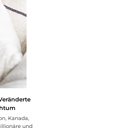
 Veränderte
chtum
on, Kanada,
illionäre und