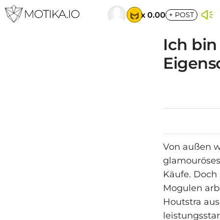
x 0.00
+
POST
Ich bin
Eigensc
Von außen wi
glamouröses 
Käufe. Doch 
Mogulen arb
Houtstra aus
leistungssta