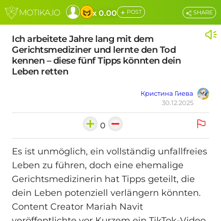
+
x 0.00
POST
SHARE
Ich arbeitete Jahre lang mit dem
Gerichtsmediziner und lernte den Tod
kennen – diese fünf Tipps könnten dein
Leben retten
Кристина Гиева
30.12.2025
0
Es ist unmöglich, ein vollständig unfallfreies
Leben zu führen, doch eine ehemalige
Gerichtsmedizinerin hat Tipps geteilt, die
dein Leben potenziell verlängern könnten.
Content Creator Mariah Navit
veröffentlichte vor Kurzem ein TikTok-Video,