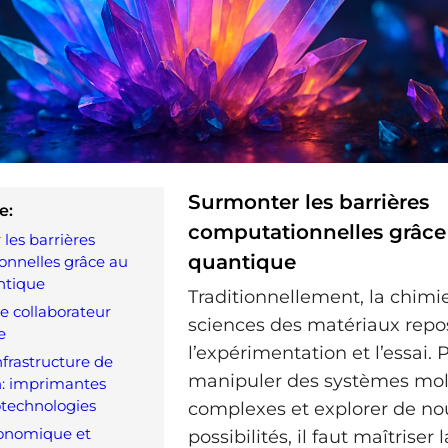
Surmonter les barrières
e:
computationnelles grâce
les barrières
quantique
nnelles grâce au
ntique
Traditionnellement, la chimie
 collaborateur
sciences des matériaux repo
e
l’expérimentation et l’essai. 
nfrastructure de
manipuler des systèmes mol
n: imprimantes
technologies
complexes et explorer de no
onomique et
possibilités, il faut maîtriser l