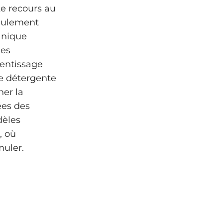
Le recours au
seulement
canique
ues
entissage
e détergente
ner la
ées des
dèles
, où
uler.