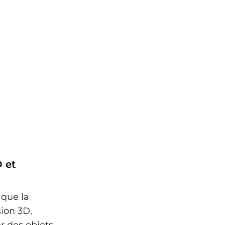
 et
 que la
sion 3D,