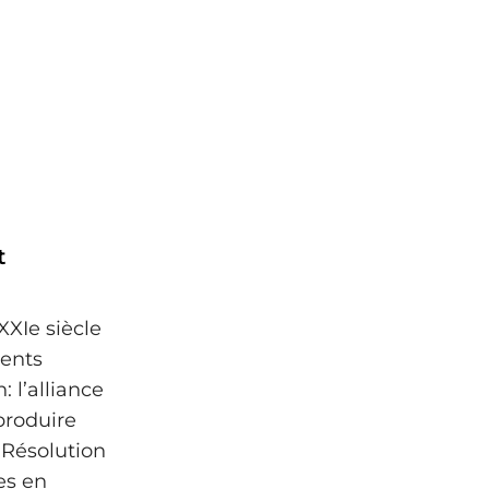
t
XXIe siècle
ments
 l’alliance
produire
. Résolution
es en