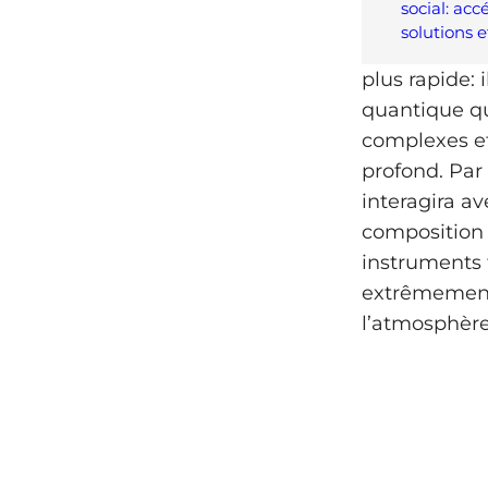
social: acc
solutions 
plus rapide:
quantique qu
complexes e
profond. Par
interagira av
composition 
instruments t
extrêmement 
l’atmosphèr