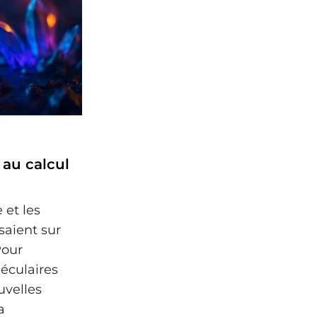
 au calcul
 et les
saient sur
Pour
éculaires
uvelles
a