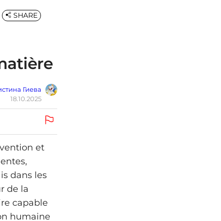
SHARE
 matière
стина Гиева
18.10.2025
vention et
gentes,
is dans les
r de la
ire capable
ion humaine