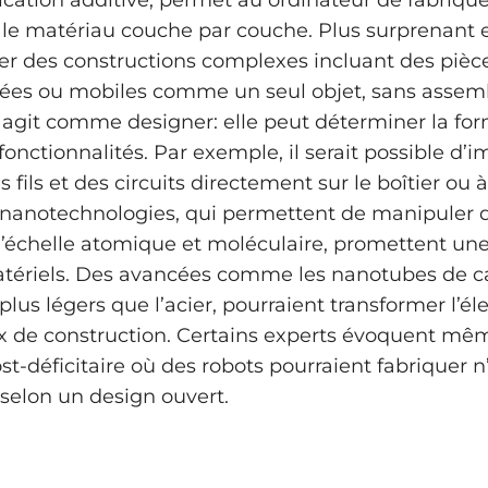
ication additive, permet au ordinateur de fabrique
le matériau couche par couche. Plus surprenant e
r des constructions complexes incluant des pièc
tées ou mobiles comme un seul objet, sans assem
A agit comme designer: elle peut déterminer la for
fonctionnalités. Par exemple, il serait possible d’
 fils et des circuits directement sur le boîtier ou à 
es nanotechnologies, qui permettent de manipuler 
 l’échelle atomique et moléculaire, promettent une
tériels. Des avancées comme les nanotubes de c
 plus légers que l’acier, pourraient transformer l’él
x de construction. Certains experts évoquent mê
t-déficitaire où des robots pourraient fabriquer 
 selon un design ouvert.