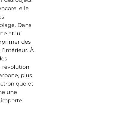
r des objets
ncore, elle
es
blage. Dans
me et lui
imprimer des
l’intérieur. À
des
 révolution
arbone, plus
ectronique et
me une
n’importe