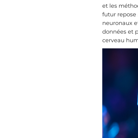
et les métho
futur repose 
neuronaux et
données et p
cerveau hum