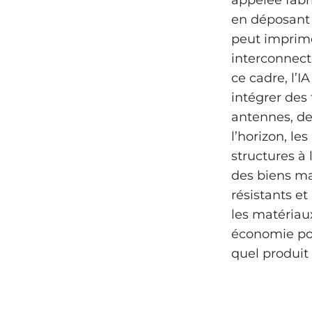
appelée fabr
en déposant 
peut imprime
interconnec
ce cadre, l’I
intégrer des 
antennes, des
l’horizon, l
structures à
des biens ma
résistants et
les matériau
économie pos
quel produit