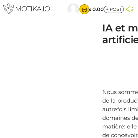
x 0.00
+
POST
IA et m
artific
Nous sommes 
de la product
autrefois li
domaines de 
matière: ell
de concevoir