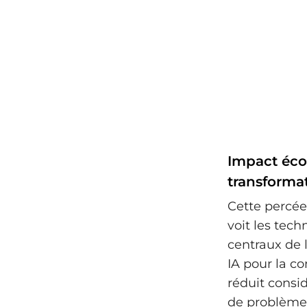
Impact écon
transforma
Cette percée
voit les tech
centraux de l
IA pour la c
réduit consid
de problèmes