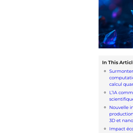
In This Articl
Surmonter 
computatio
calcul qua
L’IA comme
scientifiqu
Nouvelle i
productio
3D et nano
Impact éc