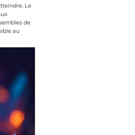
tteindre. Le
aux
nsembles de
sible au