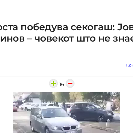
ста победува секогаш: Јо
инов – човекот што не зна
Кри
16