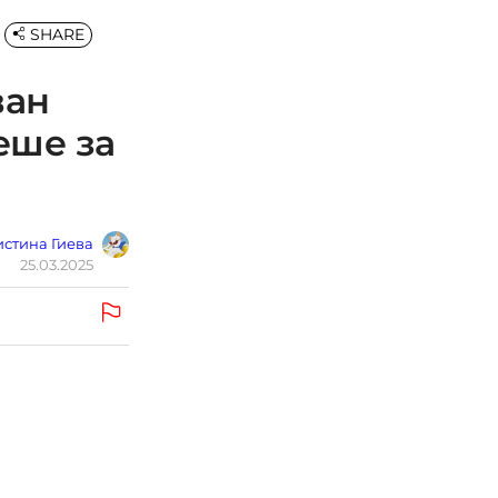
SHARE
ван
еше за
стина Гиева
25.03.2025