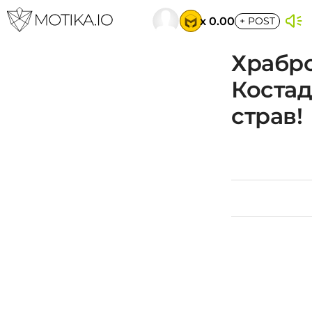
x 0.00
+
POST
Храбро
Костад
страв!