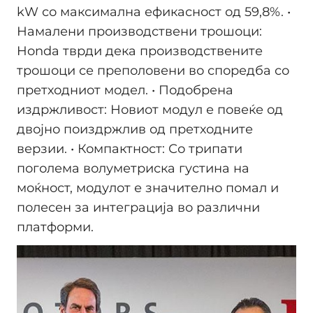
kW со максимална ефикасност од 59,8%. ​ •
Намалени производствени трошоци:
Honda тврди дека производствените
трошоци се преполовени во споредба со
претходниот модел. ​ • Подобрена
издржливост: Новиот модул е повеќе од
двојно поиздржлив од претходните
верзии. ​ • Компактност: Со трипати
поголема волуметриска густина на
моќност, модулот е значително помал и
полесен за интеграција во различни
платформи. ​