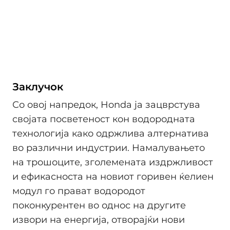
Заклучок
Со овој напредок, Honda ја зацврстува
својата посветеност кон водородната
технологија како одржлива алтернатива
во различни индустрии. Намалувањето
на трошоците, зголемената издржливост
и ефикасноста на новиот горивен ќелиен
модул го прават водородот
поконкурентен во однос на другите
извори на енергија, отворајќи нови