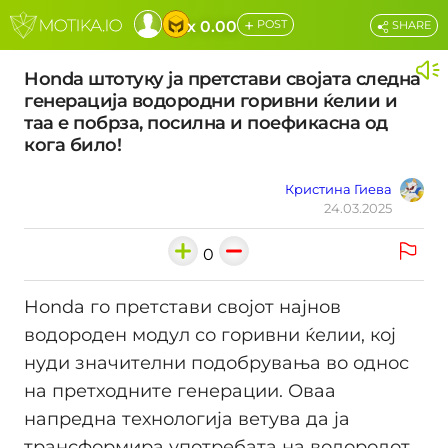
+
x 0.00
POST
SHARE
Honda штотуку ја претстави својата следна
генерација водородни горивни ќелии и
таа е побрза, посилна и поефикасна од
кога било!
Кристина Гиева
24.03.2025
0
​Honda го претстави својот најнов
водороден модул со горивни ќелии, кој
нуди значителни подобрувања во однос
на претходните генерации. Оваа
напредна технологија ветува да ја
трансформира употребата на водородот