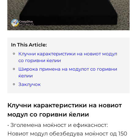
In This Article:
Клучни карактеристики на новиот модул
со горивни ќелии
Широка примена на модулот со горивни
ќелии
Заклучок
Клучни карактеристики на новиот
модул со горивни ќелии
• Зголемена моќност и ефикасност:
Новиот модул обезбедува моќност од 150