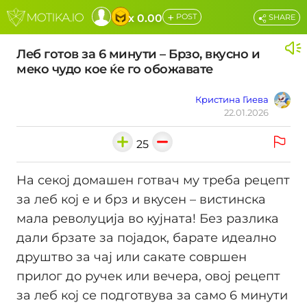
+
x 0.00
POST
SHARE
Леб готов за 6 минути – Брзо, вкусно и
меко чудо кое ќе го обожавате
Кристина Гиева
22.01.2026
25
На секој домашен готвач му треба рецепт
за леб кој е и брз и вкусен – вистинска
мала револуција во кујната! Без разлика
дали брзате за појадок, барате идеално
друштво за чај или сакате совршен
прилог до ручек или вечера, овој рецепт
за леб кој се подготвува за само 6 минути