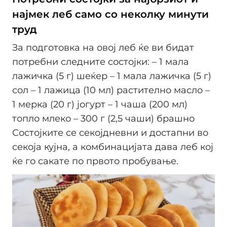
најмек леб само со неколку минути
труд
За подготовка на овој леб ќе ви бидат
потребни следните состојки: – 1 мала
лажичка (5 г) шеќер – 1 мала лажичка (5 г)
сол – 1 лажица (10 мл) растително масло –
1 мерка (20 г) јогурт – 1 чаша (200 мл)
топло млеко – 300 г (2,5 чаши) брашно
Состојките се секојдневни и достапни во
секоја кујна, а комбинацијата дава леб кој
ќе го сакате по првото пробување.