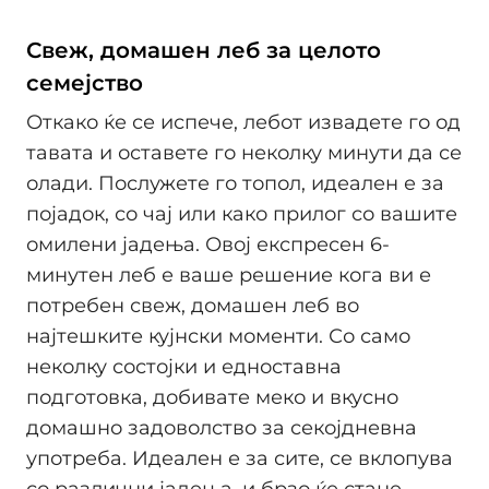
Свеж, домашен леб за целото
семејство
Откако ќе се испече, лебот извадете го од
тавата и оставете го неколку минути да се
олади. Послужете го топол, идеален е за
појадок, со чај или како прилог со вашите
омилени јадења. Овој експресен 6-
минутен леб е ваше решение кога ви е
потребен свеж, домашен леб во
најтешките кујнски моменти. Со само
неколку состојки и едноставна
подготовка, добивате меко и вкусно
домашно задоволство за секојдневна
употреба. Идеален е за сите, се вклопува
со различни јадења, и брзо ќе стане