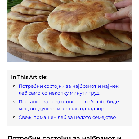
In This Article:
Потребни состојки за најбрзиот и најмек
леб само со неколку минути труд
Постапка за подготовка — лебот ќе биде
мек, воздушест и крцкав однадвор
Свеж, домашен леб за целото семејство
Потребни состојки за најбрзиот и