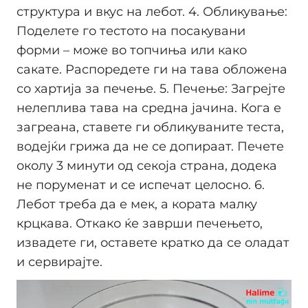
структура и вкус на лебот. 4. Обликување:
Поделете го тестото на посакувани
форми – може во топчиња или како
сакате. Распоредете ги на тава обложена
со хартија за печење. 5. Печење: Загрејте
нелеплива тава на средна јачина. Кога е
загреана, ставете ги обликуваните теста,
водејќи грижа да не се допираат. Печете
околу 3 минути од секоја страна, додека
не поруменат и се испечат целосно. 6.
Лебот треба да е мек, а кората малку
крцкава. Откако ќе заврши печењето,
извадете ги, оставете кратко да се оладат
и сервирајте.