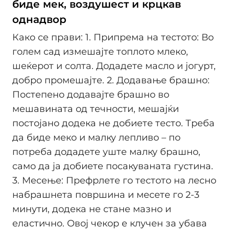
биде мек, воздушест и крцкав
однадвор
Како се прави: 1. Припрема на тестото: Во
голем сад измешајте топлото млеко,
шеќерот и солта. Додадете масло и јогурт,
добро промешајте. 2. Додавање брашно:
Постепено додавајте брашно во
мешавината од течности, мешајќи
постојано додека не добиете тесто. Треба
да биде меко и малку лепливо – по
потреба додадете уште малку брашно,
само да ја добиете посакуваната густина.
3. Месење: Префрлете го тестото на лесно
набрашнета површина и месете го 2-3
минути, додека не стане мазно и
еластично. Овој чекор е клучен за убава