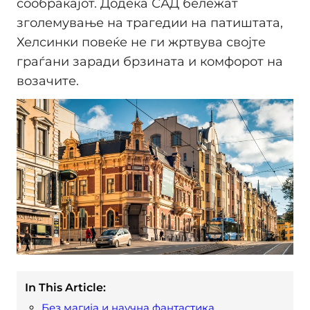
сообраќајот. Додека САД бележат
зголемување на трагедии на патиштата,
Хелсинки повеќе не ги жртвува својте
граѓани заради брзината и комфорот на
возачите.
In This Article:
Без магија и научна фантастика