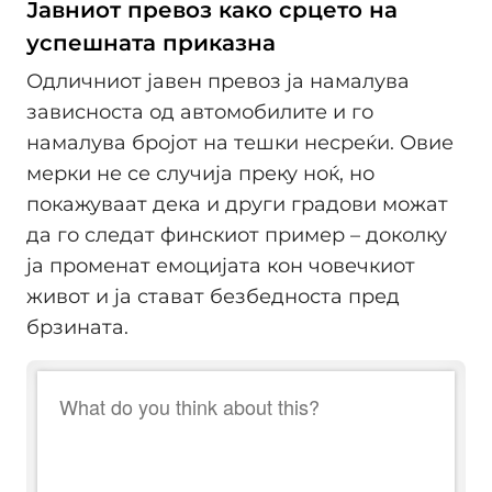
Јавниот превоз како срцето на
успешната приказна
Одличниот јавен превоз ја намалува
зависноста од автомобилите и го
намалува бројот на тешки несреќи. Овие
мерки не се случија преку ноќ, но
покажуваат дека и други градови можат
да го следат финскиот пример – доколку
ја променат емоцијата кон човечкиот
живот и ја стават безбедноста пред
брзината.