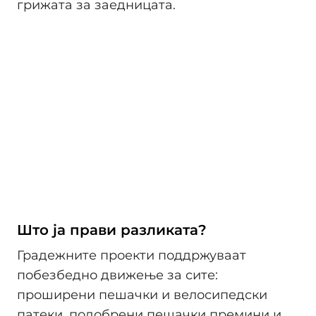
грижата за заедницата.
Што ја прави разликата?
Градежните проекти поддржуваат
побезбедно движење за сите:
проширени пешачки и велосипедски
патеки, подобрени пешачки премини и