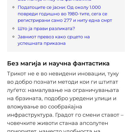
Податоците се јасни: Од околу 1.000
повреди годишно во 1980-тите, сега се
регистрирани само 277 и ниту една смрт
Што ја прави разликата?
Јавниот превоз како срцето на
успешната приказна
Без магија и научна фантастика
Трикот не е во невидени иновации, туку
во добро познати методи кои ги штитат
луѓето: намалување на ограничувањата
на брзината, подобро уредени улици и
вложување во сообраќајна
инфраструктура. Градот го смени ставот –
човечките животи станаа апсолутен
приоритет, наместо удобноста на