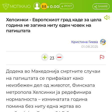
+
x 0.00
POST
SHARE
Хелсинки - Европскиот град каде за цела
година не загина ниту еден човек на
патиштата
Кристина Гиева
01.08.2025
23
Додека во Македонија смртните случаи
на патиштата се прифаќаат како
неизбежен дел од животот, Финската
метропола Хелсинки ја редефинира
нормалноста – изминатата година
помина без ниту една жртва во