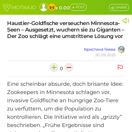
+
x 0.00
POST
SHARE
Haustier-Goldfische verseuchen Minnesota-
Seen – Ausgesetzt, wuchern sie zu Giganten –
Der Zoo schlägt eine umstrittene Lösung vor
Кристина Гиева
20.09.2025
0
Eine scheinbar absurde, doch brisante Idee:
Zookeepers in Minnesota schlagen vor,
invasive Goldfische an hungrige Zoo-Tiere
zu verfüttern, um die Population zu
kontrollieren. Die Initiative wird als „grizzly“
beschrieben. „Frühe Ergebnisse sind