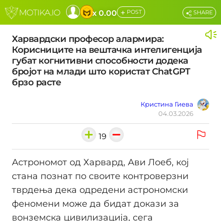
+
x 0.00
POST
SHARE
Харвардски професор алармира:
Корисниците на вештачка интелигенција
губат когнитивни способности додека
бројот на млади што користат ChatGPT
брзо расте
Кристина Гиева
04.03.2026
19
Астрономот од Харвард, Ави Лоеб, кој
стана познат по своите контроверзни
тврдења дека одредени астрономски
феномени може да бидат докази за
вонземска цивилизација, сега