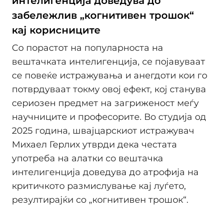
интелигенција доведува до
забележлив „когнитивен трошок“
кај корисниците
Со порастот на популарноста на
вештачката интелигенција, се појавуваат
се повеќе истражувања и анегдоти кои го
потврдуваат токму овој ефект, кој станува
сериозен предмет на загриженост меѓу
научниците и професорите. Во студија од
2025 година, швајцарскиот истражувач
Михаел Герлих утврди дека честата
употреба на алатки со вештачка
интелигенција доведува до атрофија на
критичкото размислување кај луѓето,
резултирајќи со „когнитивен трошок“.