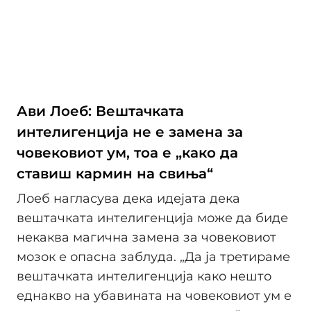
Ави Лоеб: Вештачката
интелигенција не е замена за
човековиот ум, тоа е „како да
ставиш кармин на свиња“
Лоеб нагласува дека идејата дека
вештачката интелигенција може да биде
некаква магична замена за човековиот
мозок е опасна заблуда. „Да ја третираме
вештачката интелигенција како нешто
еднакво на убавината на човековиот ум е