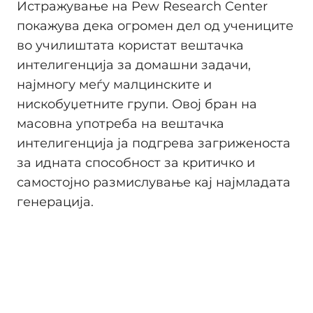
Истражување на Pew Research Center
покажува дека огромен дел од учениците
во училиштата користат вештачка
интелигенција за домашни задачи,
најмногу меѓу малцинските и
нискобуџетните групи. Овој бран на
масовна употреба на вештачка
интелигенција ја подгрева загриженоста
за идната способност за критичко и
самостојно размислување кај најмладата
генерација.