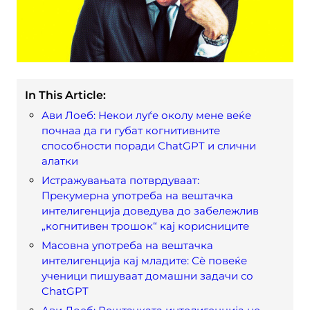
In This Article:
Ави Лоеб: Некои луѓе околу мене веќе
почнаа да ги губат когнитивните
способности поради ChatGPT и слични
алатки
Истражувањата потврдуваат:
Прекумерна употреба на вештачка
интелигенција доведува до забележлив
„когнитивен трошок“ кај корисниците
Масовна употреба на вештачка
интелигенција кај младите: Сè повеќе
ученици пишуваат домашни задачи со
ChatGPT