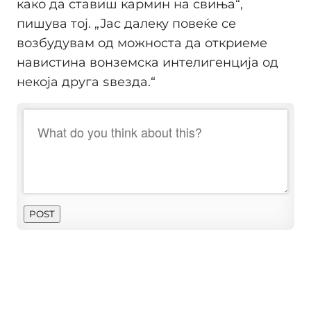
како да ставиш кармин на свиња“,
пишува тој. „Јас далеку повеќе се
возбудувам од можноста да откриеме
навистина вонземска интелигенција од
некоја друга ѕвезда.“
POST