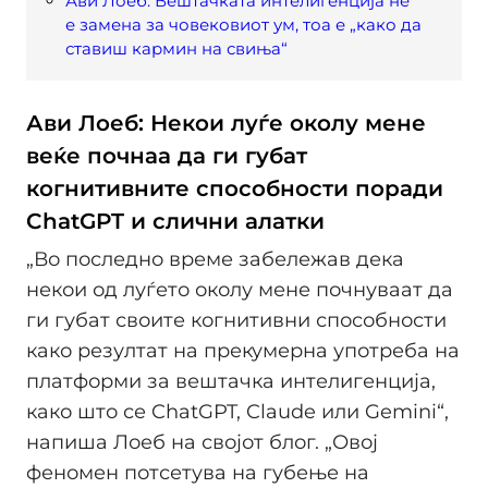
Ави Лоеб: Вештачката интелигенција не
е замена за човековиот ум, тоа е „како да
ставиш кармин на свиња“
Ави Лоеб: Некои луѓе околу мене
веќе почнаа да ги губат
когнитивните способности поради
ChatGPT и слични алатки
„Во последно време забележав дека
некои од луѓето околу мене почнуваат да
ги губат своите когнитивни способности
како резултат на прекумерна употреба на
платформи за вештачка интелигенција,
како што се ChatGPT, Claude или Gemini“,
напиша Лоеб на својот блог. „Овој
феномен потсетува на губење на