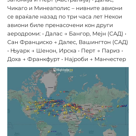
Чикаго и Минеаполис – нивните авиони
се враќале назад по три часа лет Некои
авиони биле пренасочени кон други
аеродроми: • Далас → Бангор, Мејн (САД) •
Сан Франциско → Далес, Вашингтон (САД)
• Њуарк → Шенон, Ирска • Перт → Париз •
Доха → Франкфурт • Најроби → Манчестер