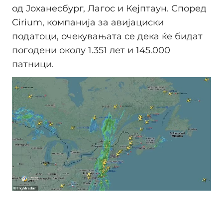
од Јоханесбург, Лагос и Кејптаун. Според
Cirium, компанија за авијациски
податоци, очекувањата се дека ќе бидат
погодени околу 1.351 лет и 145.000
патници.