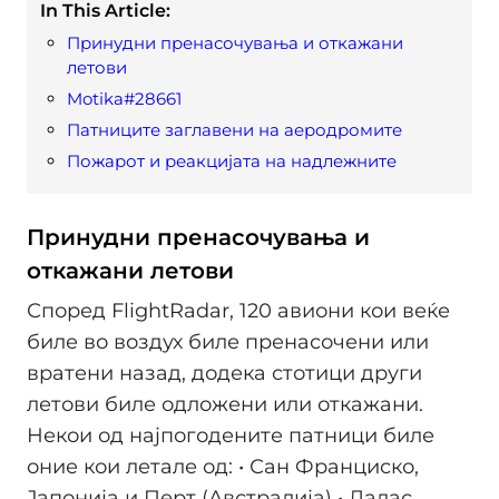
In This Article:
Принудни пренасочувања и откажани
летови
Motika#28661
Патниците заглавени на аеродромите
Пожарот и реакцијата на надлежните
Принудни пренасочувања и
откажани летови
Според FlightRadar, 120 авиони кои веќе
биле во воздух биле пренасочени или
вратени назад, додека стотици други
летови биле одложени или откажани.
Некои од најпогодените патници биле
оние кои летале од: • Сан Франциско,
Јапонија и Перт (Австралија) • Далас,