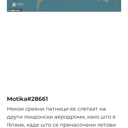
Motika#28661
Некои среќни патници ќе слетаат на
други лондонски аеродроми, како што е
Гетвик, каде што се пренасочени летови