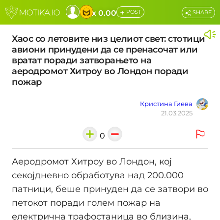
+
x 0.00
POST
SHARE
Хаос со летовите низ целиот свет: стотици
авиони принудени да се пренасочат или
вратат поради затворањето на
аеродромот Хитроу во Лондон поради
пожар
Кристина Гиева
21.03.2025
0
Аеродромот Хитроу во Лондон, кој
секојдневно обработува над 200.000
патници, беше принуден да се затвори во
петокот поради голем пожар на
електрична трафостаница во близина,