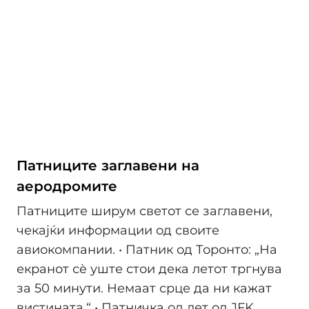
Патниците заглавени на
аеродромите
Патниците ширум светот се заглавени,
чекајќи информации од своите
авиокомпании. • Патник од Торонто: „На
екранот сè уште стои дека летот тргнува
за 50 минути. Немаат срце да ни кажат
вистината.“ • Патничка од лет од JFK