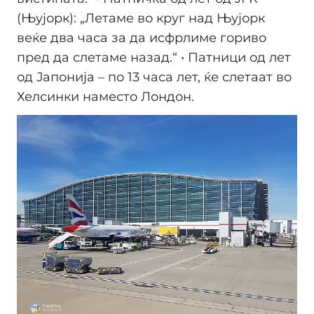
(Њујорк): „Летаме во круг над Њујорк
веќе два часа за да исфрлиме гориво
пред да слетаме назад.“ • Патници од лет
од Јапонија – по 13 часа лет, ќе слетаат во
Хелсинки наместо Лондон.