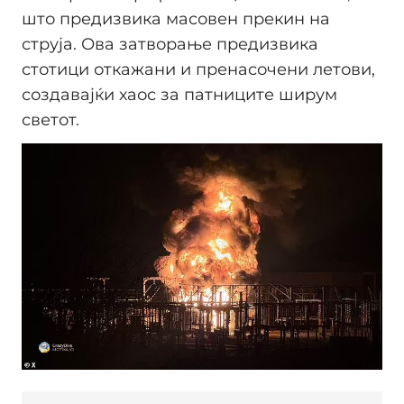
што предизвика масовен прекин на
струја. Ова затворање предизвика
стотици откажани и пренасочени летови,
создавајќи хаос за патниците ширум
светот.