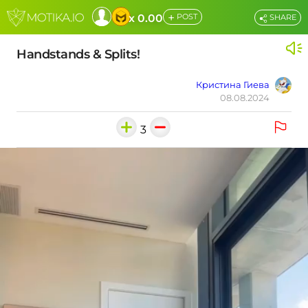
+
x 0.00
POST
SHARE
Handstands & Splits!
Кристина Гиева
08.08.2024
3