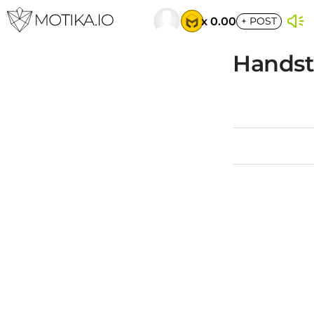
x 0.00
+
POST
Handst