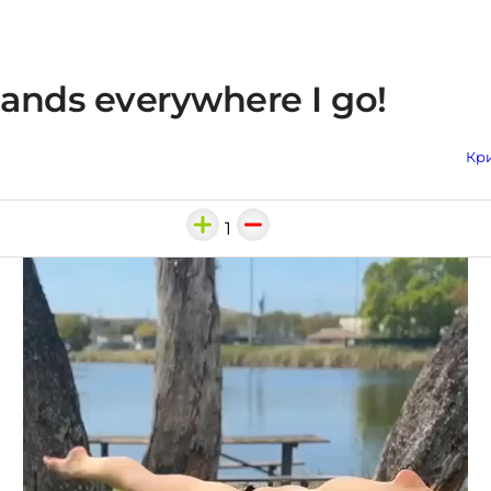
ands everywhere I go!
Кри
1