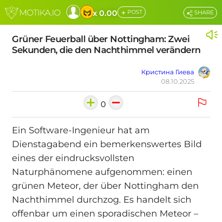
+
x 0.00
POST
SHARE
Grüner Feuerball über Nottingham: Zwei
Sekunden, die den Nachthimmel verändern
Кристина Гиева
08.10.2025
0
Ein Software-Ingenieur hat am
Dienstagabend ein bemerkenswertes Bild
eines der eindrucksvollsten
Naturphänomene aufgenommen: einen
grünen Meteor, der über Nottingham den
Nachthimmel durchzog. Es handelt sich
offenbar um einen sporadischen Meteor –