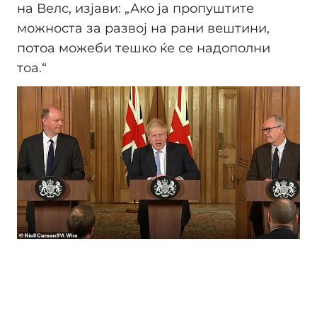
на Велс, изјави: „Ако ја пропуштите
можноста за развој на рани вештини,
потоа можеби тешко ќе се надополни
тоа.“