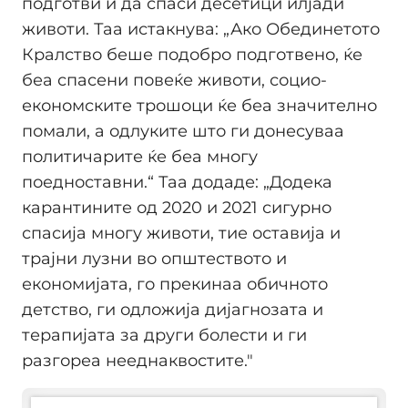
подготви и да спаси десетици илјади
животи. Таа истакнува: „Ако Обединетото
Кралство беше подобро подготвено, ќе
беа спасени повеќе животи, социо-
економските трошоци ќе беа значително
помали, а одлуките што ги донесуваа
политичарите ќе беа многу
поедноставни.“ Таа додаде: „Додека
карантините од 2020 и 2021 сигурно
спасија многу животи, тие оставија и
трајни лузни во општеството и
економијата, го прекинаа обичното
детство, ги одложија дијагнозата и
терапијата за други болести и ги
разгореа нееднаквостите."