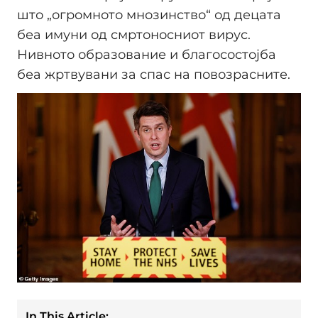
што „огромното мнозинство“ од децата
беа имуни од смртоносниот вирус.
Нивното образование и благосостојба
беа жртвувани за спас на повозрасните.
In This Article: