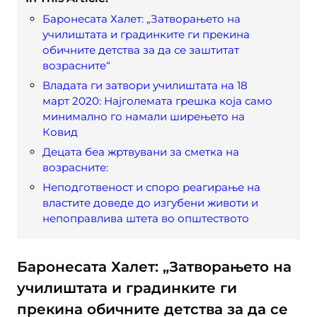
Баронесата Халет: „Затворањето на
училиштата и градинките ги прекина
обичните детства за да се заштитат
возрасните“
Владата ги затвори училиштата на 18
март 2020: Најголемата грешка која само
минимално го намали ширењето на
Ковид
Децата беа жртвувани за сметка на
возрасните:
Неподготвеност и споро реагирање на
властите доведе до изгубени животи и
непоправлива штета во општеството
Баронесата Халет: „Затворањето на
училиштата и градинките ги
прекина обичните детства за да се