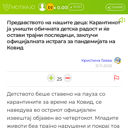
+
x 0.00
POST
SHARE
Предавството на нашите деца: Карантинот
ја уништи обичната детска радост и ќе
остави трајни последици, заклучи
официјалната истрага за пандемијата на
Ковид
Кристина Гиева
21.11.2025
25
Детството беше ставено на пауза со
карантините за време на Ковид, се
наведува во остриот официјален
извештај објавен во четвртокот. Младите
животи беа трајно нарушени и покрај тоа