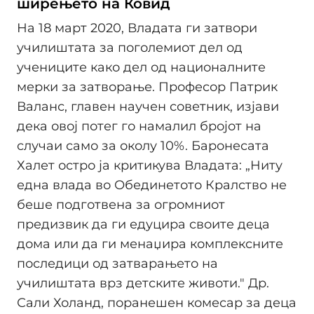
ширењето на Ковид
На 18 март 2020, Владата ги затвори
училиштата за поголемиот дел од
учениците како дел од националните
мерки за затворање. Професор Патрик
Валанс, главен научен советник, изјави
дека овој потег го намалил бројот на
случаи само за околу 10%. Баронесата
Халет остро ја критикува Владата: „Ниту
една влада во Обединетото Кралство не
беше подготвена за огромниот
предизвик да ги едуцира своите деца
дома или да ги менаџира комплексните
последици од затварањето на
училиштата врз детските животи." Др.
Сали Холанд, поранешен комесар за деца