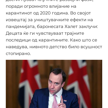
поради огромното влијание на
карантинот од 2020 година. Во својот
извештај за уништувачките ефекти на
пандемијата, баронесата Халет заклучи:
Децата ќе ги чувствуваат трајните
последици од карантините. Како што се
наведува, нивното детство било всушност
стопирано.