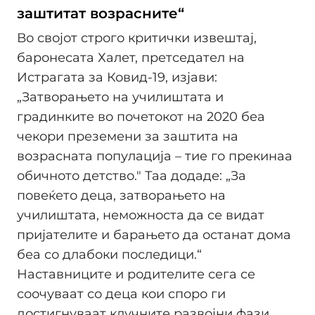
заштитат возрасните“
Во својот строго критички извештај,
баронесата Халет, претседател на
Истрагата за Ковид-19, изјави:
„Затворањето на училиштата и
градинките во почетокот на 2020 беа
чекори преземени за заштита на
возрасната популација – тие го прекинаа
обичното детство." Таа додаде: „За
повеќето деца, затворањето на
училиштата, неможноста да се видат
пријателите и барањето да останат дома
беа со длабоки последици.“
Наставниците и родителите сега се
соочуваат со деца кои споро ги
достигнуваат клучните развојни фази,