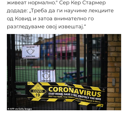
живеат нормално." Сер Кер Стармер
додаде: „Треба да ги научиме лекциите
од Ковид и затоа внимателно го
разгледуваме овој извештај.“