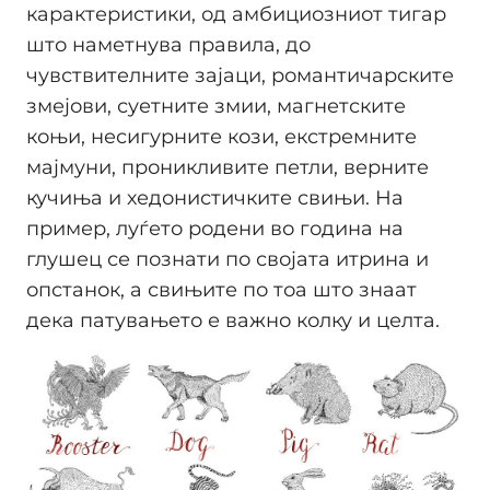
карактеристики, од амбициозниот тигар
што наметнува правила, до
чувствителните зајаци, романтичарските
змејови, суетните змии, магнетските
коњи, несигурните кози, екстремните
мајмуни, проникливите петли, верните
кучиња и хедонистичките свињи. На
пример, луѓето родени во година на
глушец се познати по својата итрина и
опстанок, а свињите по тоа што знаат
дека патувањето е важно колку и целта.