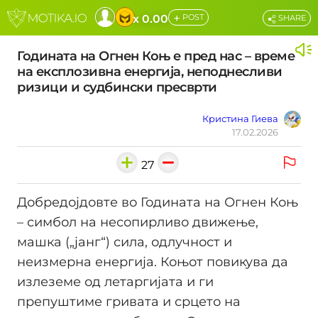
+
x 0.00
POST
SHARE
Годината на Огнен Коњ е пред нас – време
на експлозивна енергија, неподнесливи
ризици и судбински пресврти
Кристина Гиева
17.02.2026
27
Добредојдовте во Годината на Огнен Коњ
– симбол на несопирливо движење,
машка („јанг“) сила, одлучност и
неизмерна енергија. Коњот повикува да
излеземе од летаргијата и ги
препуштиме гривата и срцето на