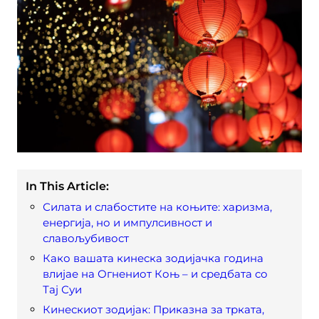
In This Article:
Силата и слабостите на коњите: харизма,
енергија, но и импулсивност и
славољубивост
Како вашата кинеска зодијачка година
влијае на Огнениот Коњ – и средбата со
Тај Суи
Кинескиот зодијак: Приказна за трката,