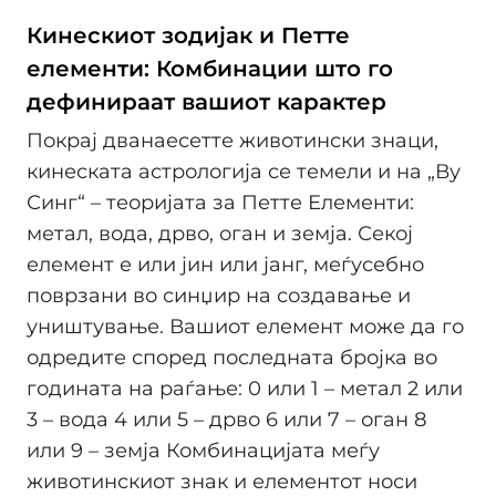
Кинескиот зодијак и Петте
елементи: Комбинации што го
дефинираат вашиот карактер
Покрај дванаесетте животински знаци,
кинеската астрологија се темели и на „Ву
Синг“ – теоријата за Петте Елементи:
метал, вода, дрво, оган и земја. Секој
елемент е или јин или јанг, меѓусебно
поврзани во синџир на создавање и
уништување. Вашиот елемент може да го
одредите според последната бројка во
годината на раѓање: 0 или 1 – метал 2 или
3 – вода 4 или 5 – дрво 6 или 7 – оган 8
или 9 – земја Комбинацијата меѓу
животинскиот знак и елементот носи