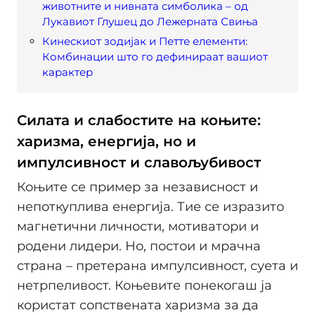
животните и нивната симболика – од
Лукавиот Глушец до Лежерната Свиња
Кинескиот зодијак и Петте елементи:
Комбинации што го дефинираат вашиот
карактер
Силата и слабостите на коњите:
харизма, енергија, но и
импулсивност и славољубивост
Коњите се пример за независност и
непоткуплива енергија. Тие се изразито
магнетични личности, мотиватори и
родени лидери. Но, постои и мрачна
страна – претерана импулсивност, суета и
нетрпеливост. Коњевите понекогаш ја
користат сопствената харизма за да