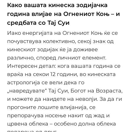
Како вашата кинеска зодијачка
година влијае на Огнениот Коњ – и
средбата со Тај Суи
Иако енергијата на Огнениот Коњ ќе се
почувствува колективно, секој знак од
кинескиот зодијак ќе ја доживее
различно, според личниот елемент.
Интересен детал: кога вашата година се
враќа на секои 12 години, во кинеската
астрологија се вели дека го
„навредувате“ Тај Суи, Богот на Возрастa,
и можете да наидете на неволји. За да ги
прогоните лошите влијанија, се
препорачува носење накит од жад и
црвена облека – особено долна облека