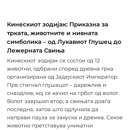
Кинескиот зодијак: Приказна за
трката, животните и нивната
симболика – од Лукавиот Глушец до
Лежерната Свиња
Кинескиот зодијак се состои од 12
животни, одбрани според древна трка
организирана од Јадејскиот Император.
Прв стигнал глушецот – дарежлив и
снаодлив, кој се качил на грбот од волот.
Волот завршил втор, а свињата доаѓа
последна, затоа што одлучила да
направи пауза за закуска и дремка. Секое
животно претставува уникатни