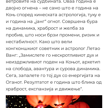
ветровите на судбината. Оваа година е
двојно огнена – не само што е година на
Коњ според кинеската астрологија, туку е
и година на „јанг“ огнот. Совршена бура
на динамика, храброст и желба за
пробив, што носи брзи промени, ризик и
нестабилност. Како што вели
хонгконшкиот советник и астролог Летао
Ванг: „Замислете го нескротливиот дух и
неиздржливиот подем на Коњот, архетип
на слобода, авантура и сурова динамика.
Сега, запалете го тој дух со енергијата на
Оганот. Резултатот е година што блика од
храброст, експанзија и движење“.