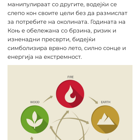
манипулираат со другите, водејќи се
слепо кон своите цели без да размислат
за потребите на околината. Годината на
Коњ е обележана со брзина, ризик и
изненадни пресврти, бидејќи
симболизира врвно лето, силно сонце и
енергија на екстремност.