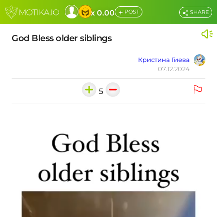
+
x 0.00
POST
SHARE
God Bless older siblings
Кристина Гиева
07.12.2024
5