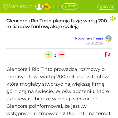
+
x 0.00
POST
SHARE
Glencore i Rio Tinto planują fuzję wartą 200
miliardów funtów, akcje szaleją
Кристина Гиева
09.01.2026
0
Glencore i Rio Tinto prowadzą rozmowy o
możliwej fuzji wartej 200 miliardów funtów,
która mogłaby stworzyć największą firmę
górniczą na świecie. W oświadczeniu, które
zszokowało branżę wczoraj wieczorem,
Glencore poinformował, że jest „w
wstępnych rozmowach z Rio Tinto na temat