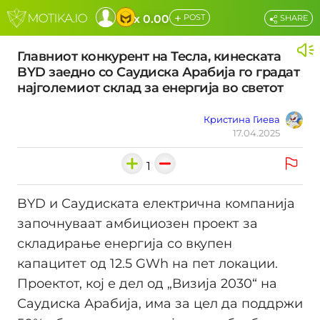
+
x 0.00
POST
SHARE
Главниот конкурент на Тесла, кинеската
BYD заедно со Саудиска Арабија го градат
најголемиот склад за енергија во светот
Кристина Гиева
17.04.2025
1
BYD и Саудиската електрична компанија
започнуваат амбициозен проект за
складирање енергија со вкупен
капацитет од 12.5 GWh на пет локации.
Проектот, кој е дел од „Визија 2030“ на
Саудиска Арабија, има за цел да поддржи