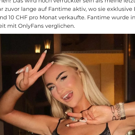
en! Das wird noch verrückter sein als meine letz
zuvor lange auf Fantime aktiv, wo sie exklusive 
und 10 CHF pro Monat verkaufte. Fantime wurde in
t mit OnlyFans verglichen.