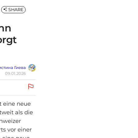
SHARE
ann
orgt
стина Гиева
09.01.2026
t eine neue
weit als die
chweizer
ts vor einer