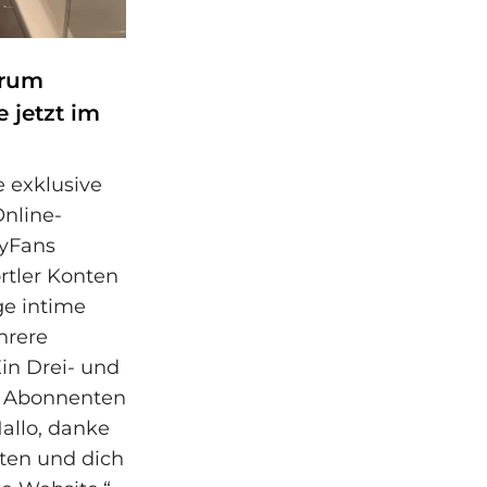
arum
 jetzt im
e exklusive
Online-
yFans
ortler Konten
ge intime
hrere
in Drei- und
. Abonnenten
allo, danke
tten und dich