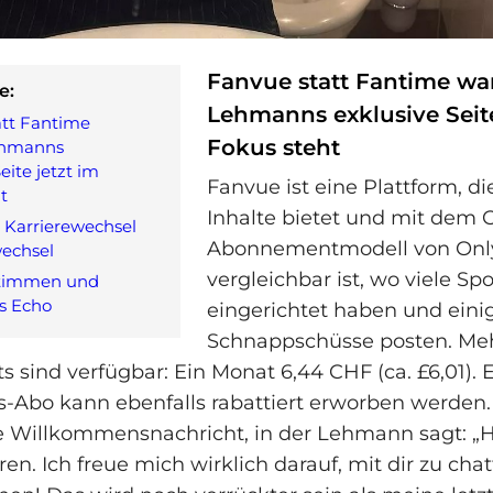
Fanvue statt Fantime w
e:
Lehmanns exklusive Seite
att Fantime
Fokus steht
hmanns
eite jetzt im
Fanvue ist eine Plattform, di
t
Inhalte bietet und mit dem 
Karrierewechsel
Abonnementmodell von Onl
echsel
vergleichbar ist, wo viele Sp
stimmen und
es Echo
eingerichtet haben und eini
Schnappschüsse posten. Me
sind verfügbar: Ein Monat 6,44 CHF (ca. £6,01). E
-Abo kann ebenfalls rabattiert erworben werden
e Willkommensnachricht, in der Lehmann sagt: „H
en. Ich freue mich wirklich darauf, mit dir zu cha