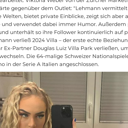
rbeitet. Viktoria Weber von der Zürcher Market
rte gegenüber dem Outlet: "Lehmann vermittelt 
Welten, bietet private Einblicke, zeigt sich aber 
 – und verwendet dabei immer Humor. Außerdem p
nd unterhält so ihre Follower kontinuierlich auf 
ann verließ 2024 Villa – der erste echte Beziehun
hr Ex-Partner Douglas Luiz Villa Park verließen, u
wechseln. Die 64-malige Schweizer Nationalspiele
 in der Serie A Italien angeschlossen.