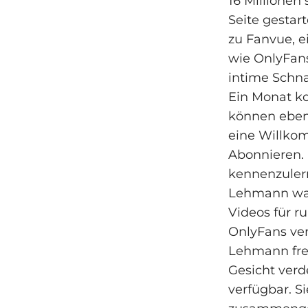
16 Millionen
Seite gestart
zu Fanvue, ei
wie OnlyFans
intime Schn
Ein Monat ko
können ebenf
eine Willkom
Abonnieren. 
kennenzulern
Lehmann war 
Videos für r
OnlyFans ver
Lehmann frei
Gesicht verd
verfügbar. S