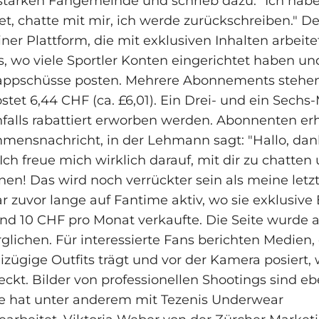
 starken Fangemeinde und schrieb dazu: "Ich hab
et, chatte mit mir, ich werde zurückschreiben." De
ner Plattform, die mit exklusiven Inhalten arbeite
, wo viele Sportler Konten eingerichtet haben un
appschüsse posten. Mehrere Abonnements stehen
stet 6,44 CHF (ca. £6,01). Ein Drei- und ein Sech
alls rabattiert erworben werden. Abonnenten erh
mensnachricht, in der Lehmann sagt: "Hallo, dan
Ich freue mich wirklich darauf, mit dir zu chatten
en! Das wird noch verrückter sein als meine letzt
zuvor lange auf Fantime aktiv, wo sie exklusive 
und 10 CHF pro Monat verkaufte. Die Seite wurde 
glichen. Für interessierte Fans berichten Medien,
zügige Outfits trägt und vor der Kamera posiert, w
eckt. Bilder von professionellen Shootings sind eb
ie hat unter anderem mit Tezenis Underwear