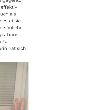
ingagentur
effektiv
auch als
ostet sie
persönliche
gs-Transfer –
m zu
rin hat sich