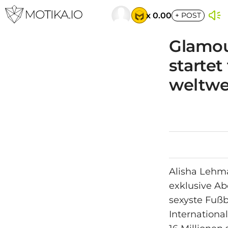
x 0.00
+
POST
Glamou
startet
weltwe
Alisha Lehma
exklusive Ab
sexyste Fußba
International