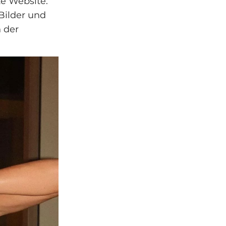
te Website.“
Bilder und
 der