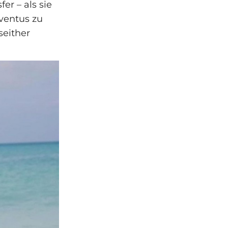
er – als sie
uventus zu
seither