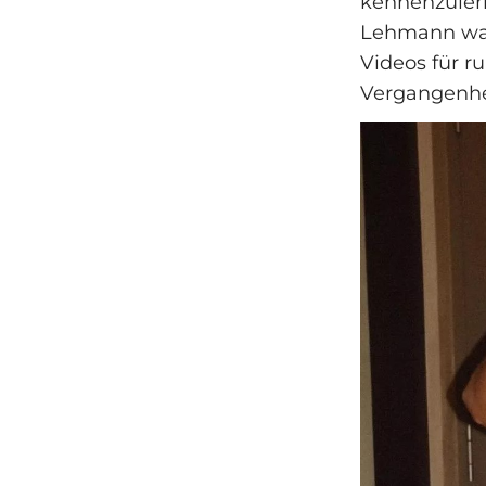
kennenzulern
Lehmann war 
Videos für r
Vergangenhei