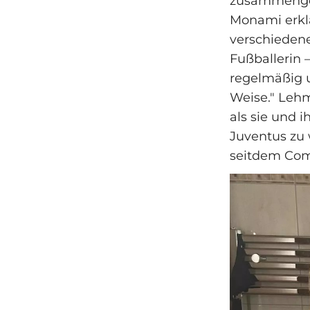
zusammengea
Monami erklä
verschiedene 
Fußballerin
regelmäßig u
Weise." Lehm
als sie und i
Juventus zu 
seitdem Como