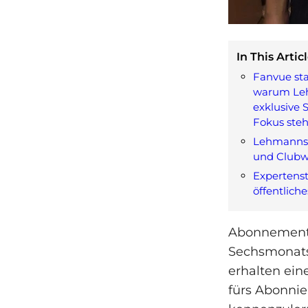
In This Articl
Fanvue st
warum Le
exklusive S
Fokus steh
Lehmanns 
und Clubw
Experten
öffentlich
Abonnements 
Sechsmonats
erhalten ein
fürs Abonnier