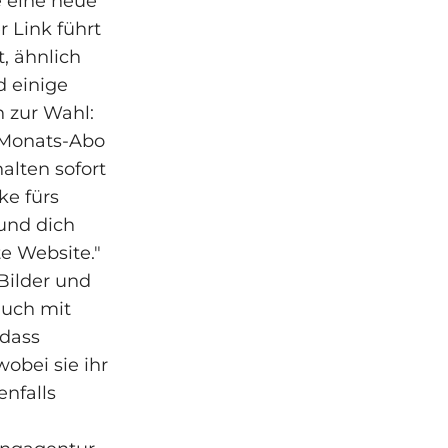
e eine neue
r Link führt
t, ähnlich
d einige
 zur Wahl:
s-Monats-Abo
alten sofort
ke fürs
 und dich
e Website."
Bilder und
auch mit
 dass
obei sie ihr
enfalls