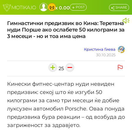
+
x 0.00
POST
SHARE
Гимнастички предизвик во Кина: Теретана
нуди Порше ако ослабете 50 килограми за
3 месеци - но и тоа има цена
Кристина Гиева
30.10.2025
25
Кинески фитнес-центар нуди невиден
предизвик: секој што ќе изгуби 50
килограми за само три месеци ќе добие
луксузен автомобил Porsche. Оваа понуда
предизвика бура реакции – од возбуда до
загриженост за здравјето.