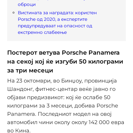
оброци
Вистината за наградата: користен
Porsche од 2020, а експертите
предупредуваат на опасност од
екстремно слабеење
Постерот ветува Porsche Panamera
на секој кој ќе изгуби 50 килограми
за три месеци
На 23 октомври, во Бинџоу, провинција
Шандонг, фитнес-центар веќе јавно го
објави предизвикот: кој ќе ослабе 50
килограми за 3 месеци, добива Porsche
Panamera. Последниот модел на овој
автомобил чини околу околу 142 000 евра
во Кина.