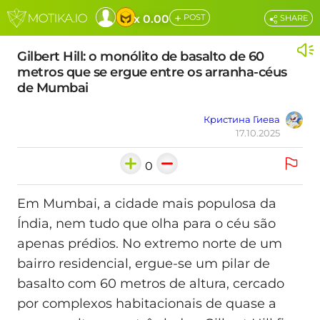
+
x 0.00
POST
SHARE
Gilbert Hill: o monólito de basalto de 60
metros que se ergue entre os arranha-céus
de Mumbai
Кристина Гиева
17.10.2025
0
Em Mumbai, a cidade mais populosa da
Índia, nem tudo que olha para o céu são
apenas prédios. No extremo norte de um
bairro residencial, ergue-se um pilar de
basalto com 60 metros de altura, cercado
por complexos habitacionais de quase a