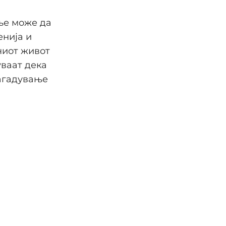
ње може да
енија и
ниот живот
ваат дека
загадување