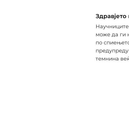
Здравјето 
Научниците 
може да ги
по спиењето
предупредув
темнина веќ