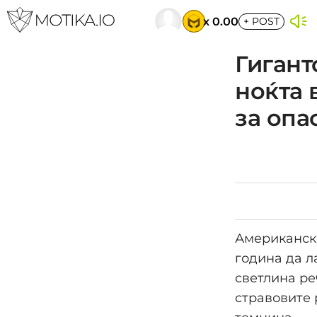
x 0.00
+
POST
Гигант
ноќта 
за опа
Американска
година да л
светлина ре
стравовите 