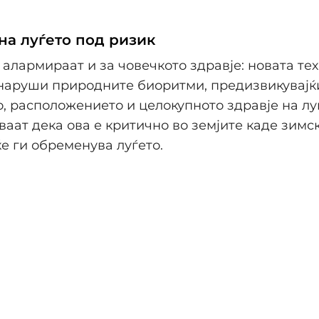
на луѓето под ризик
алармираат и за човечкото здравје: новата те
 наруши природните биоритми, предизвикувајќ
, расположението и целокупното здравје на луѓ
аат дека ова е критично во земјите каде зимс
е ги обременува луѓето.