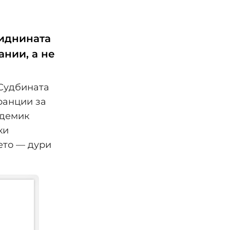
 иднината
ании, а не
 Судбината
ранции за
адемик
ки
ето — дури