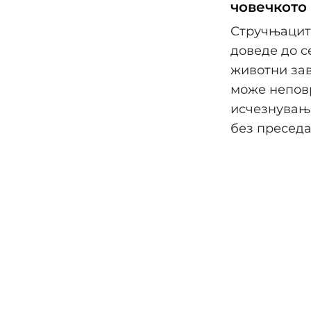
човечкото
Стручњацит
доведе до с
животни зав
може неповр
исчезнување
без преседа