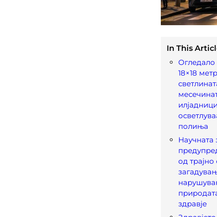
In This Articl
Огледало 
18×18 метр
светлинат
месечинат
илјадници
осветлува
полиња
Научната
предупред
од трајно
загадувањ
нарушува
природата
здравје