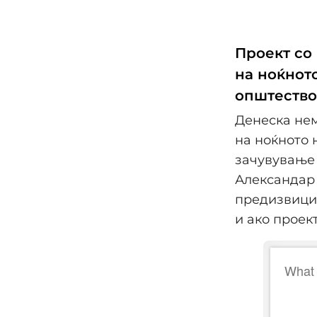
Проект со
на ноќното
општество
Денеска нем
на ноќното 
зачувување 
Александар 
предизвици 
и ако проек