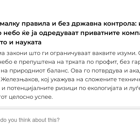
 малку правила и без државна контрола:
 небо ќе ја одредуваат приватните комп
то и науката
а закони што ги ограничуваат ваквите изуми.
небо е препуштена на трката по профит, без га
на природниот баланс. Ова го потврдува и ак
Железњаков, кој укажува на сложените технич
и потенцијалните ризици по екологијата и луѓ
тот целосно успее.