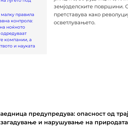
 на луѓето под
земјоделските површини. 
претставува како револуци
 малку правила
авна контрола:
осветлувањето.
на ноќното
а одредуваат
е компании, а
твото и науката
заедница предупредува: опасност од тра
 загадување и нарушување на природата