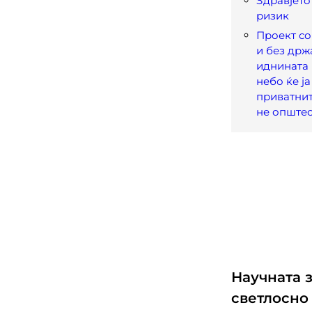
Здравјето
ризик
Проект со
и без држ
иднината 
небо ќе ј
приватнит
не општес
Научната 
светлосно