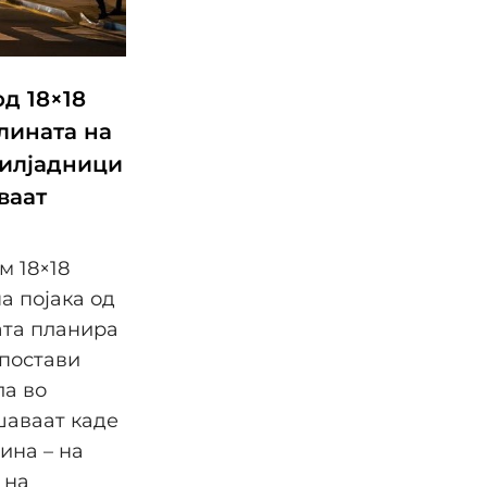
д 18×18
тлината на
 илјадници
ваат
м 18×18
а појака од
ата планира
 постави
ла во
шаваат каде
ина – на
 на