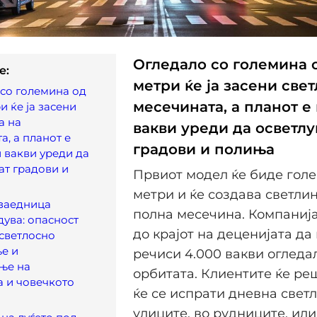
Огледало со големина о
e:
метри ќе ја засени све
со големина од
месечината, а планот е
и ќе ја засени
а на
вакви уреди да осветлу
а, а планот е
градови и полиња
 вакви уреди да
ат градови и
Првиот модел ќе биде голе
метри и ќе создава светлин
 заедница
полна месечина. Компаниј
ува: опасност
до крајот на деценијата да
 светлосно
е и
речиси 4.000 вакви огледа
ње на
орбитата. Клиентите ќе ре
 и човечкото
ќе се испрати дневна светл
улиците, во рудниците, или