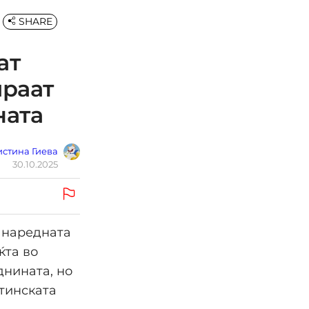
SHARE
ат
ираат
ната
стина Гиева
30.10.2025
а наредната
ќта во
днината, но
стинската