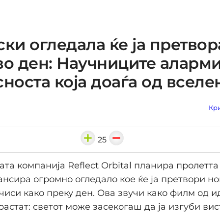
ски огледала ќе ја претвор
во ден: Научниците аларм
сноста која доаѓа од вселе
Кри
25
та компанија Reflect Orbital планира пролетт
ансира огромно огледало кое ќе ја претвори но
чиси како преку ден. Ова звучи како филм од и
растат: светот може засекогаш да ја изгуби ви