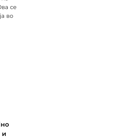
Ова се
ја во
јно
 и