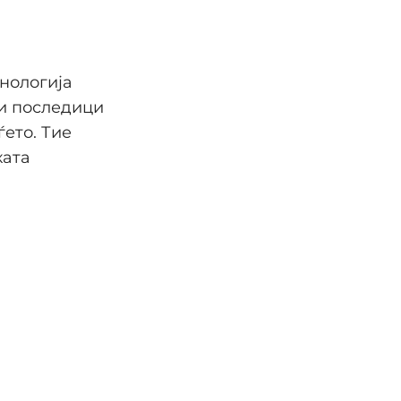
хнологија
и последици
ето. Тие
ката