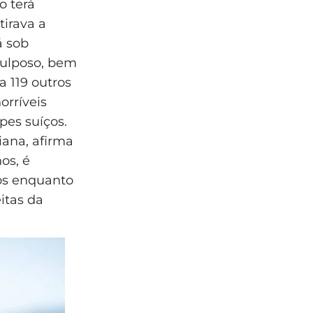
o terá
tirava a
á sob
culposo, bem
 119 outros
rríveis
es suíços.
iana, afirma
os, é
jos enquanto
itas da