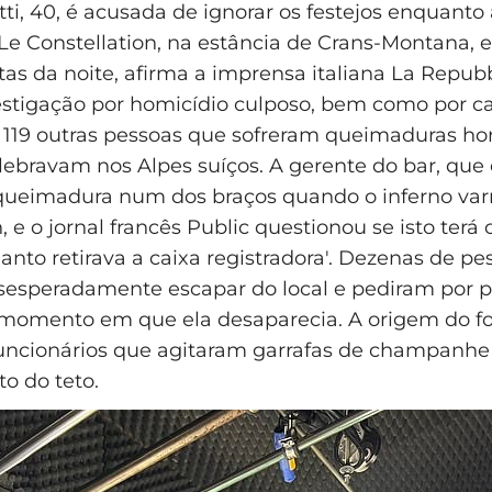
tti, 40, é acusada de ignorar os festejos enquant
 Constellation, na estância de Crans-Montana, e 
as da noite, afirma a imprensa italiana La Repubbl
estigação por homicídio culposo, bem como por c
 119 outras pessoas que sofreram queimaduras hor
ebravam nos Alpes suíços. A gerente do bar, que 
queimadura num dos braços quando o inferno var
, e o jornal francês Public questionou se isto terá 
uanto retirava a caixa registradora'. Dezenas de pe
esperadamente escapar do local e pediram por p
 momento em que ela desaparecia. A origem do f
funcionários que agitaram garrafas de champanh
to do teto.