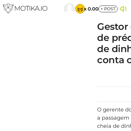
x 0.00
+
POST
Gestor 
de pré
de din
conta 
O gerente d
a passagem d
cheia de din