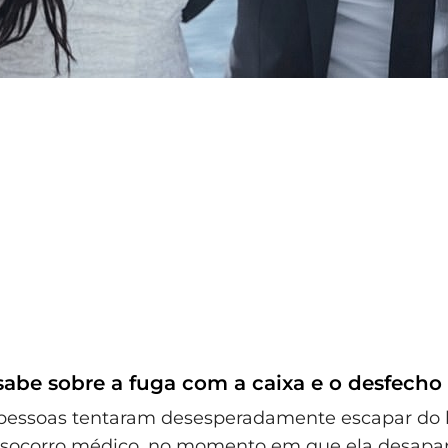
abe sobre a fuga com a caixa e o desfecho i
pessoas tentaram desesperadamente escapar do l
 socorro médico, no momento em que ela desapa