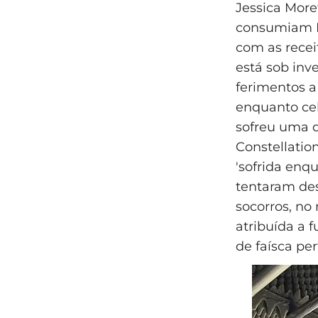
Jessica More
consumiam Le
com as receit
está sob inv
ferimentos a
enquanto cel
sofreu uma 
Constellation
'sofrida enq
tentaram des
socorros, no
atribuída a 
de faísca per