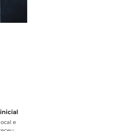
nicial
ocal e
receu.