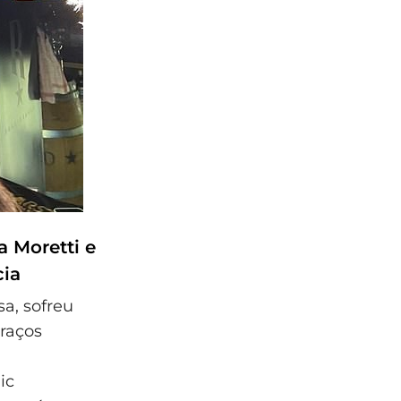
a Moretti e
cia
a, sofreu
raços
ic