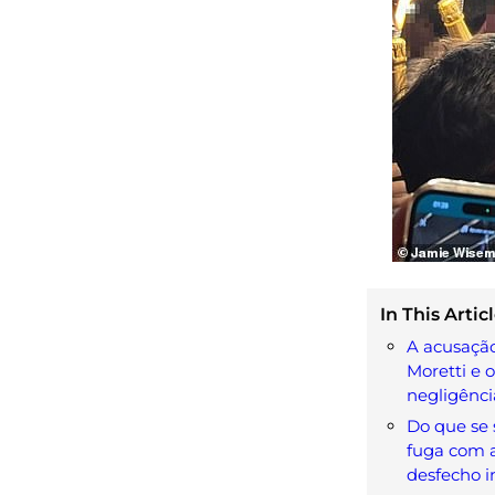
In This Articl
A acusação
Moretti e o
negligênci
Do que se 
fuga com a
desfecho in