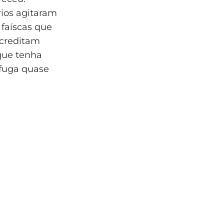
ios agitaram
faíscas que
acreditam
 que tenha
 fuga quase