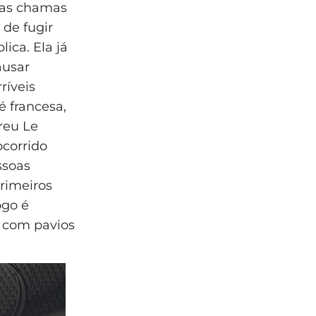
o as chamas
de fugir
ica. Ela já
ausar
ríveis
é francesa,
reu Le
ocorrido
ssoas
rimeiros
ogo é
e com pavios