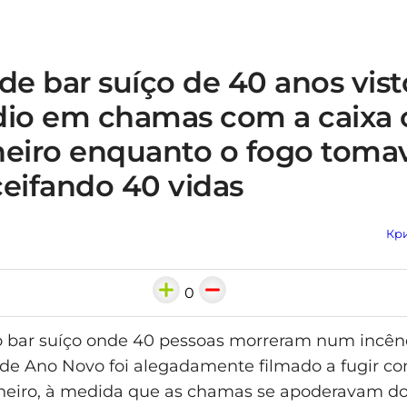
de bar suíço de 40 anos vist
dio em chamas com a caixa 
heiro enquanto o fogo toma
ceifando 40 vidas
Кри
0
o bar suíço onde 40 pessoas morreram num incên
e Ano Novo foi alegadamente filmado a fugir co
heiro, à medida que as chamas se apoderavam do 