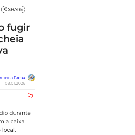
SHARE
o fugir
cheia
va
стина Гиева
08.01.2026
dio durante
m a caixa
local.