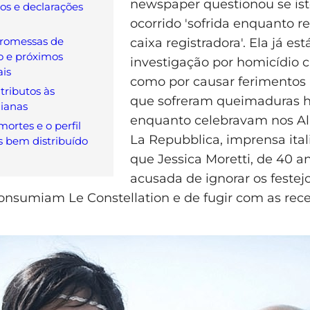
newspaper questionou se ist
ios e declarações
ocorrido 'sofrida enquanto re
promessas de
caixa registradora'. Ela já est
o e próximos
investigação por homicídio 
ais
como por causar ferimentos a
tributos às
que sofreram queimaduras ho
lianas
enquanto celebravam nos Alp
ortes e o perfil
La Repubblica, imprensa ital
s bem distribuído
que Jessica Moretti, de 40 an
acusada de ignorar os feste
nsumiam Le Constellation e de fugir com as rece