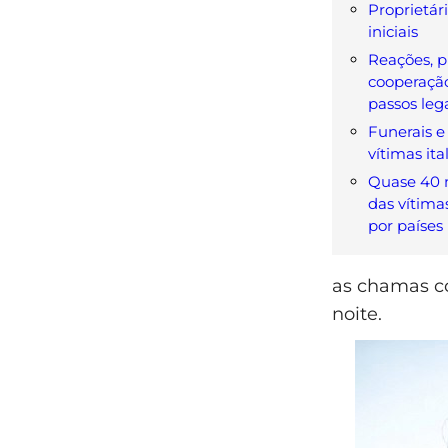
Proprietár
iniciais
Reações, 
cooperaçã
passos leg
Funerais e 
vítimas ita
Quase 40 m
das vítima
por países
as chamas co
noite.