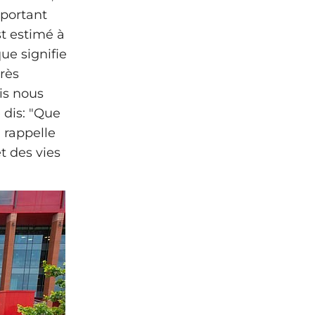
portant
st estimé à
ue signifie
rès
uis nous
 dis: "Que
 rappelle
t des vies