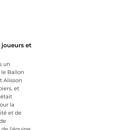
 joueurs et
ns un
 le Ballon
t Alisson
iers, et
était
our la
té et de
 de
 de l'équipe