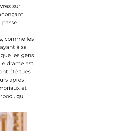
ivres sur
annonçant
se passe
és, comme les
payant à sa
 que les gens
 Le drame est
 ont été tués
ours après
émoriaux et
rpool, qui