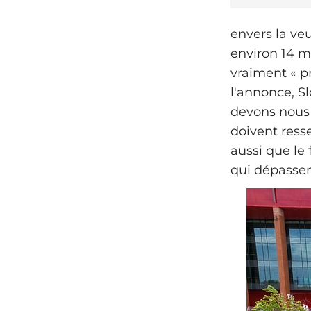
envers la veu
environ 14 mi
vraiment « p
l'annonce, Sl
devons nous 
doivent ress
aussi que le 
qui dépassent