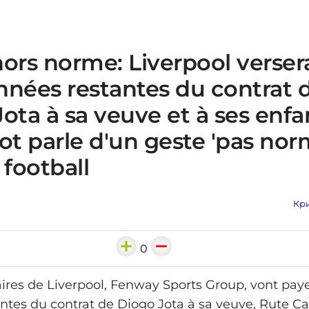
ors norme: Liverpool versera
nnées restantes du contrat 
ota à sa veuve et à ses enf
ot parle d'un geste 'pas nor
 football
Кри
0
aires de Liverpool, Fenway Sports Group, vont pay
ntes du contrat de Diogo Jota à sa veuve, Rute Ca