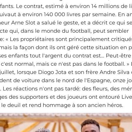
nfants. Le contrat, estimé à environ 14 millions de l
uivaut à environ 140 000 livres par semaine. En 
îneur Arne Slot a salué le geste, et a décrit ce qui 
e qui, dans le monde du football, peut sembler
re: « Les propriétaires sont principalement critiqu
mais la façon dont ils ont géré cette situation en 
es enfants tout l'argent du contrat est… Peut-être
'est normal, mais ce n'est pas dans le football. »
juillet, lorsque Diogo Jota et son frère Andre Silva
dent de voiture dans le nord de l'Espagne, onze j
. Les réactions n'ont pas tardé: des fleurs, des m
 des supporters et des joueurs ont entouré Live
 le deuil et rend hommage à son ancien héros.