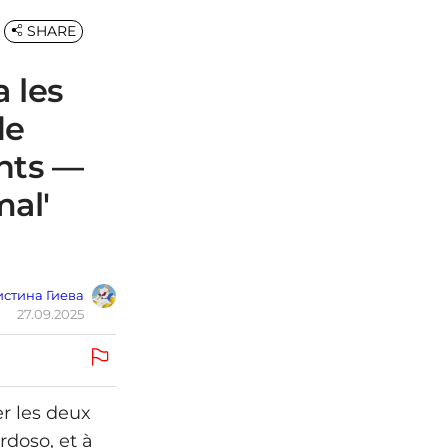
SHARE
 les
de
ants —
mal'
стина Гиева
27.09.2025
er les deux
rdoso, et à