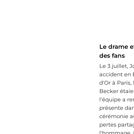
Le drame et
des fans
Le 3 juillet,
accident en 
d'Or à Paris,
Becker étaie
l'équipe a r
présente dan
cérémonie au
pertes partag
l'hommage, L