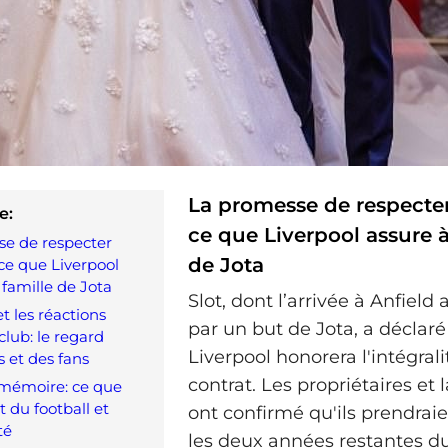
La promesse de respecter 
e:
ce que Liverpool assure à
e de respecter
de Jota
 ce que Liverpool
 famille de Jota
Slot, dont l’arrivée à Anfie
t les réactions
par un but de Jota, a déclar
club: le regard
Liverpool honorera l'intégral
s et des fans
contrat. Les propriétaires et 
 mémoire: ce que
t du football et
ont confirmé qu'ils prendrai
té
les deux années restantes du 