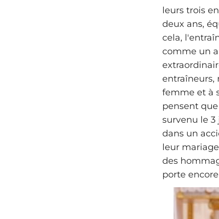
leurs trois e
deux ans, éq
cela, l'entra
comme un act
extraordinai
entraîneurs, 
femme et à s
pensent que c
survenu le 3 
dans un acci
leur mariage
des hommages
porte encore