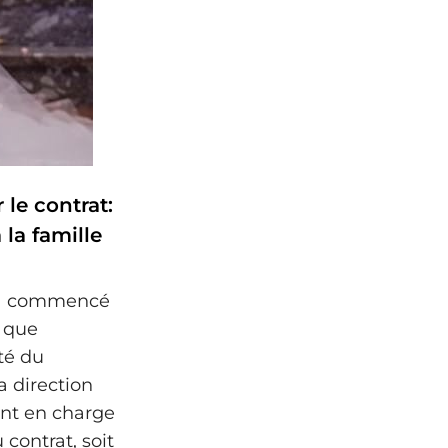
le contrat:
 la famille
ld a commencé
é que
ité du
la direction
ent en charge
contrat, soit