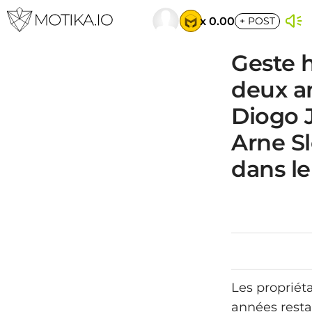
x 0.00
+
POST
Geste h
deux a
Diogo J
Arne Sl
dans le
Les propriét
années resta