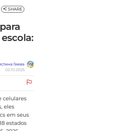
SHARE
 para
 escola:
стина Гиева
02.10.2025
 celulares
, eles
cs em seus
18 estados