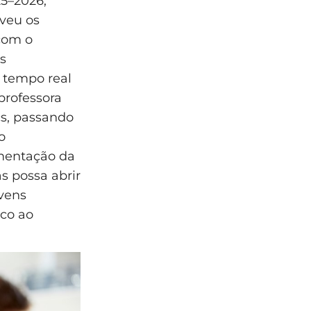
25–2026,
veu os
com o
s
 tempo real
professora
cs, passando
o
mentação da
s possa abrir
ovens
ico ao