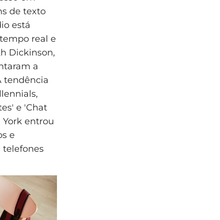
s de texto
io está
tempo real e
th Dickinson,
entaram a
A tendência
lennials,
es' e 'Chat
 York entrou
os e
telefones