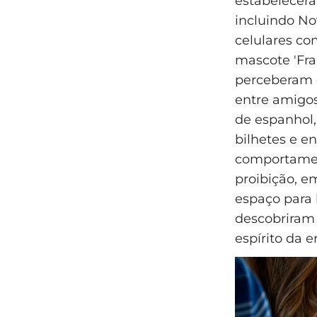
estabelecera
incluindo No
celulares co
mascote 'Fra
perceberam 
entre amigos
de espanhol,
bilhetes e e
comportamen
proibição, e
espaço para 
descobriram 
espírito da e