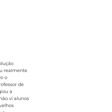
solução
'Eu realmente
do o
rofessor de
giou a
não vi alunos
velhos