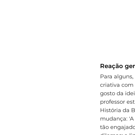
Reação ger
Para alguns,
criativa com 
gosto da ide
professor es
História da 
mudança: 'A 
tão engajado