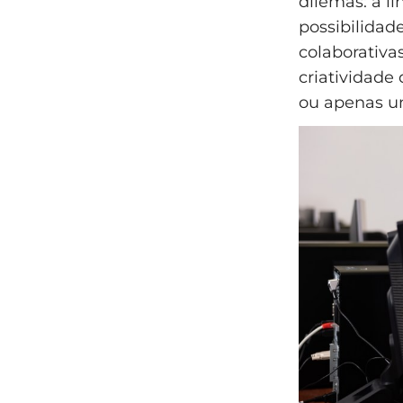
dilemas: a l
possibilidad
colaborativa
criatividade
ou apenas u