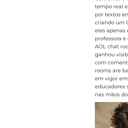
tempo real e
por textos e
criando um 
eles apenas d
professora e
AOL chat roo
ganhou visib
com comentár
rooms are ba
em vigor em 
educadores 
nas mãos do