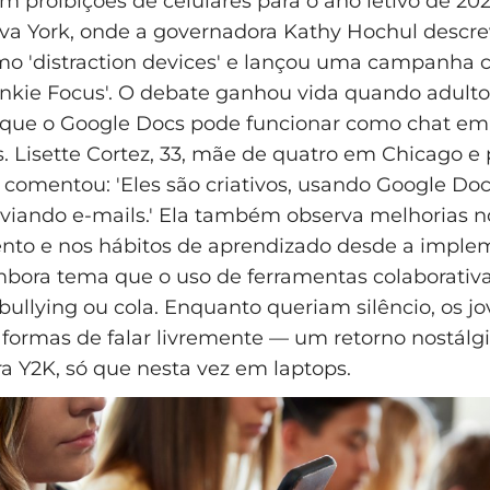
m proibições de celulares para o ano letivo de 20
va York, onde a governadora Kathy Hochul descre
mo 'distraction devices' e lançou uma campanha 
nkie Focus'. O debate ganhou vida quando adulto
que o Google Docs pode funcionar como chat em
. Lisette Cortez, 33, mãe de quatro em Chicago e 
 comentou: 'Eles são criativos, usando Google Do
nviando e-mails.' Ela também observa melhorias n
to e nos hábitos de aprendizado desde a imple
mbora tema que o uso de ferramentas colaborativa
bullying ou cola. Enquanto queriam silêncio, os j
formas de falar livremente — um retorno nostálg
ra Y2K, só que nesta vez em laptops.