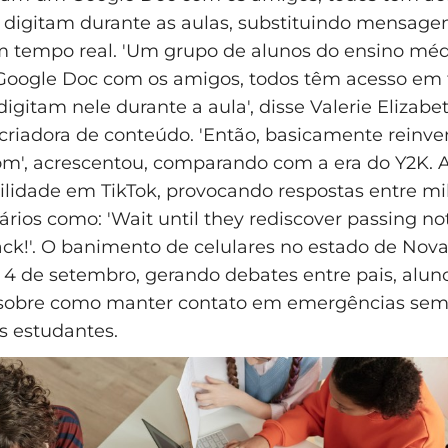
 digitam durante as aulas, substituindo mensagen
m tempo real. 'Um grupo de alunos do ensino méd
Google Doc com os amigos, todos têm acesso em 
igitam nele durante a aula', disse Valerie Elizabe
 criadora de conteúdo. 'Então, basicamente reinv
m', acrescentou, comparando com a era do Y2K. 
ilidade em TikTok, provocando respostas entre mil
ios como: 'Wait until they rediscover passing not
ck!'. O banimento de celulares no estado de Nova
4 de setembro, gerando debates entre pais, alun
sobre como manter contato em emergências sem 
s estudantes.