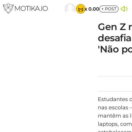
x 0.00
+
POST
Gen Z r
desafia
'Não po
Estudantes d
nas escolas 
mantêm as l
laptops, com