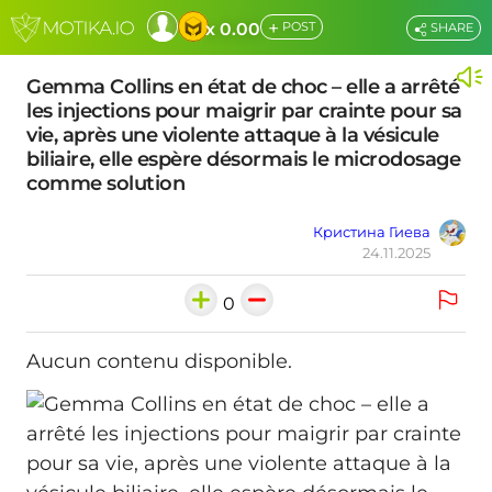
+
x 0.00
POST
SHARE
Gemma Collins en état de choc – elle a arrêté
les injections pour maigrir par crainte pour sa
vie, après une violente attaque à la vésicule
biliaire, elle espère désormais le microdosage
comme solution
Кристина Гиева
24.11.2025
0
Aucun contenu disponible.