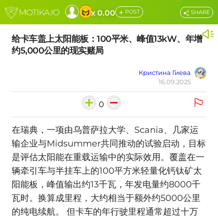
+
x 0.00
POST
SHARE
给卡车盖上太阳能板：100平米、峰值13kW、年增
约5,000公里的现实赌局
Кристина Гиева
16.09.2025
0
在瑞典，一项由乌普萨拉大学、Scania、几家运
输企业与Midsummer共同推动的试验启动，目标
是评估太阳能在重载运输中的实际效用。覆盖在一
辆牵引车与半挂车上的100平方米轻量化钙钛矿太
阳能板，峰值输出约13千瓦，年发电量约8000千
瓦时。换算成里程，大约相当于额外约5000公里
的纯电续航。 但卡车的年行驶里程通常超过十万