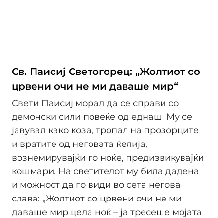
Св. Паисиј Светогорец: „Жолтиот со
црвени очи не ми даваше мир“
Свети Паисиј морал да се справи со
демонски сили повеќе од еднаш. Му се
јавувал како коза, тропал на прозорците
и вратите од неговата ќелија,
вознемирувајќи го ноќе, предизвикувајќи
кошмари. На светителот му била дадена
и можност да го види во сета негова
слава: „Жолтиот со црвени очи не ми
даваше мир цела ноќ – ја тресеше мојата