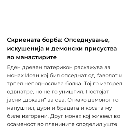
Скриената борба: Опседнување,
искушенија и демонски присуства
во манастирите
Еден древен патерикон раскажува за
монах Иоан кој бил опседнат од ѓаволот и
трпел неподнослива болка. Тој го изгорел
одвнатре, но не го уништил. Постојат
јасни „докази“ за ова. Откако демонот го
напуштил, дури и брадата и косата му
биле изгорени. Друг монах кој живеел во
осаменост во планините споделил уште