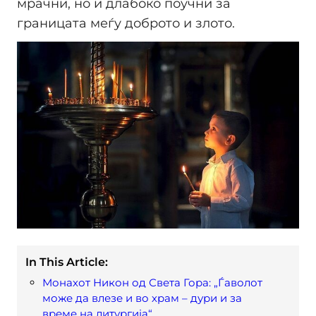
мрачни, но и длабоко поучни за
границата меѓу доброто и злото.
In This Article:
Монахот Никон од Света Гора: „Ѓаволот
може да влезе и во храм – дури и за
време на литургија“