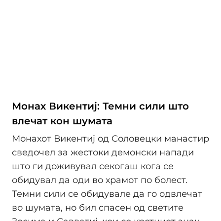
Монах Викентиј: Темни сили што
влечат кон шумата
Монахот Викентиј од Соловецки манастир
сведочел за жестоки демонски напади
што ги доживувал секогаш кога се
обидувал да оди во храмот по болест.
Темни сили се обидувале да го одвлечат
во шумата, но бил спасен од светите