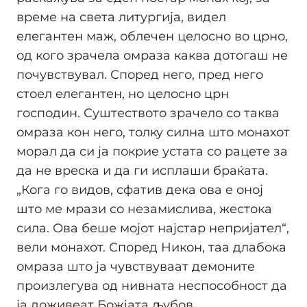
време на света литургија, видел
елегантен маж, облечен целосно во црно,
од кого зрачела омраза каква дотогаш не
почувствувал. Според него, пред него
стоел елегантен, но целосно црн
господин. Суштеството зрачело со таква
омраза кон него, толку силна што монахот
морал да си ја покрие устата со рацете за
да не вреска и да ги исплаши браќата.
„Кога го видов, сфатив дека ова е оној
што ме мрази со незамислива, жестока
сила. Ова беше мојот најстар непријател“,
вели монахот. Според Никон, таа длабока
омраза што ја чувствуваат демоните
произлегува од нивната неспособност да
ја доживеат Божјата љубов.