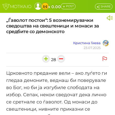
+
x 0.00
POST
SHARE
„Ѓаволот постои“: 5 вознемирувачки
сведоштва на свештеници и монаси за
средбите со демонското
Кристина Гиева
23.07.2025
28
Црковното предание вели – ако луѓето ги
гледаа демоните, веднаш би поверувале
во Бог, но би ја изгубиле слободата на
избор. Сепак, некои сведочат дека лично
се сретнале со ѓаволот. Од монаси до
свештеници, нивните приказни се