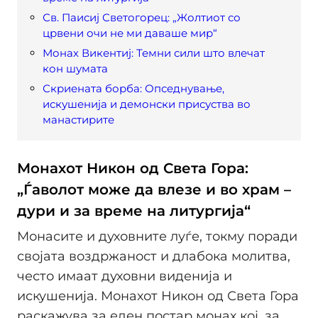
Св. Паисиј Светогорец: „Жолтиот со
црвени очи не ми даваше мир“
Монах Викентиј: Темни сили што влечат
кон шумата
Скриената борба: Опседнување,
искушенија и демонски присуства во
манастирите
Монахот Никон од Света Гора:
„Ѓаволот може да влезе и во храм –
дури и за време на литургија“
Монасите и духовните луѓе, токму поради
својата воздржаност и длабока молитва,
често имаат духовни виденија и
искушенија. Монахот Никон од Света Гора
раскажува за еден постар монах кој, за