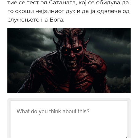
тие се тест од Сатаната, кој се обидува да
го скрши нејзиниот дух и да ја одвлече од
служењето на Бога.