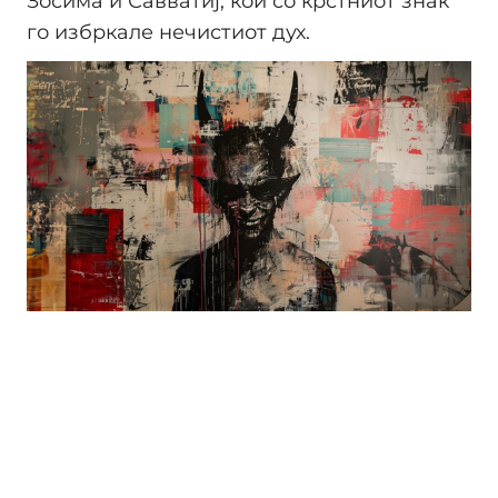
Зосима и Савватиј, кои со крстниот знак
го избркале нечистиот дух.