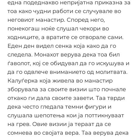
една подеднакво непријатна приказна за
тоа како чудни работи се случувале во
неговиот манастир. Според него,
понекогаш ноќе слушал чекори во
ходниците, а вратите се отворале сами.
Еден ден видел сенка која како да го
следела. Монахот верува дека тоа бил
ѓаволот, кој се обидувал да го искушува и
да го одвлече вниманието од молитвата.
Калуѓерка која живела во манастир
зборувала за своите визии што почнале
откако ги дала своите завети. Таа тврди
дека често гледала темни фигури и
слушала шепотења кои ја поттикнуваат
на грев. Овие визии ја тераат да се
сомнева во својата вера. Таа верува дека