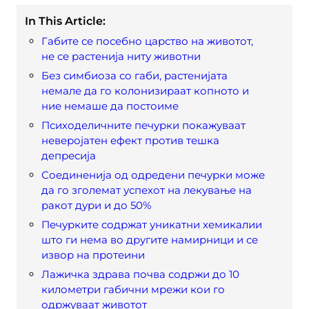
In This Article:
Габите се посебно царство на животот,
не се растенија ниту животни
Без симбиоза со габи, растенијата
немале да го колонизираат копното и
ние немаше да постоиме
Психоделичните печурки покажуваат
неверојатен ефект против тешка
депресија
Соединенија од одредени печурки може
да го зголемат успехот на лекување на
ракот дури и до 50%
Печурките содржат уникатни хемикалии
што ги нема во другите намирници и се
извор на протеини
Лажичка здрава почва содржи до 10
километри габични мрежи кои го
одржуваат животот