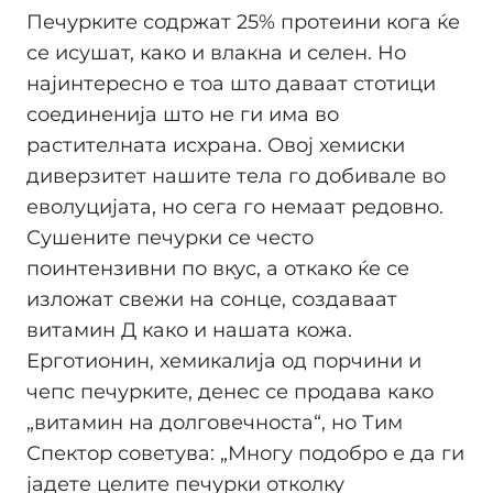
Печурките содржат 25% протеини кога ќе
се исушат, како и влакна и селен. Но
најинтересно е тоа што даваат стотици
соединенија што не ги има во
растителната исхрана. Овој хемиски
диверзитет нашите тела го добивале во
еволуцијата, но сега го немаат редовно.
Сушените печурки се често
поинтензивни по вкус, а откако ќе се
изложат свежи на сонце, создаваат
витамин Д како и нашата кожа.
Ерготионин, хемикалија од порчини и
чепс печурките, денес се продава како
„витамин на долговечноста“, но Тим
Спектор советува: „Многу подобро е да ги
јадете целите печурки отколку