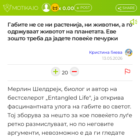
+
x 0.00
POST
SHARE
Габите не се ни растенија, ни животни, а го
одржуваат животот на планетата. Еве
зошто треба да јадете повеќе печурки
Кристина Гиева
13.05.2026
20
Мерлин Шелдрејк, биолог и автор на
бестселерот „Entangled Life", ја открива
фасцинантната улога на габите во светот.
Тој зборува за нешто за кое повеќето луѓе
ретко размислуваат, но по неговите
аргументи, невозможно е да ги гледате