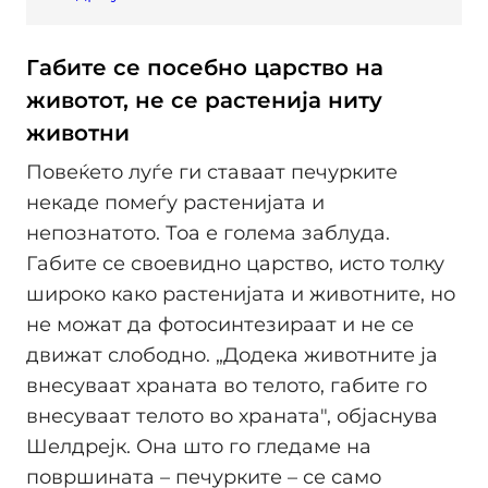
Габите се посебно царство на
животот, не се растенија ниту
животни
Повеќето луѓе ги ставаат печурките
некаде помеѓу растенијата и
непознатото. Тоа е голема заблуда.
Габите се своевидно царство, исто толку
широко како растенијата и животните, но
не можат да фотосинтезираат и не се
движат слободно. „Додека животните ја
внесуваат храната во телото, габите го
внесуваат телото во храната", објаснува
Шелдрејк. Она што го гледаме на
површината – печурките – се само