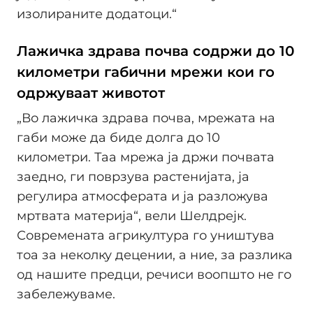
изолираните додатоци.“
Лажичка здрава почва содржи до 10
километри габични мрежи кои го
одржуваат животот
„Во лажичка здрава почва, мрежата на
габи може да биде долга до 10
километри. Таа мрежа ја држи почвата
заедно, ги поврзува растенијата, ја
регулира атмосферата и ја разложува
мртвата материја“, вели Шелдрејк.
Современата агрикултура го уништува
тоа за неколку децении, а ние, за разлика
од нашите предци, речиси воопшто не го
забележуваме.