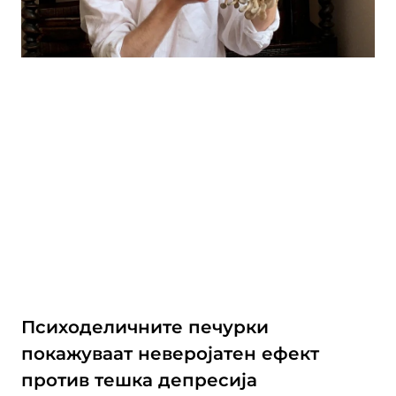
Психоделичните печурки
покажуваат неверојатен ефект
против тешка депресија