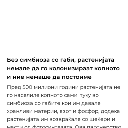
Без симбиоза со габи, растенијата
немале да го колонизираат копното
и ние немаше да постоиме
Пред 500 милиони години растенијата не
го населиле копното сами, туку во
симбиоза со габите кои им давале
хранливи материи, азот и фосфор, додека
растенијата им возвраќале со шеќери и
масти од фотосинтезата. Ова партнерство