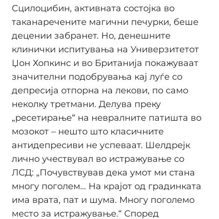
Сцилоцибин, активната состојка во
таканаречените магични печурки, беше
децении забранет. Но, денешните
клинички испитувања на Универзитетот
Џон Хопкинс и во Британија покажуваат
значителни подобрувања кај луѓе со
депресија отпорна на лекови, по само
неколку третмани. Делува преку
„ресетирање“ на невралните патишта во
мозокот – нешто што класичните
антидепресиви не успеваат. Шелдрејк
лично учествувал во истражување со
ЛСД: „Почувствував дека умот ми стана
многу поголем… На крајот од градинката
има врата, пат и шума. Многу поголемо
место за истражување.“ Според