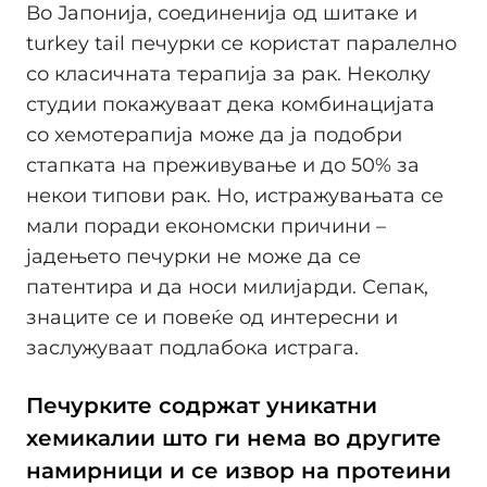
Во Јапонија, соединенија од шитаке и
turkey tail печурки се користат паралелно
со класичната терапија за рак. Неколку
студии покажуваат дека комбинацијата
со хемотерапија може да ја подобри
стапката на преживување и до 50% за
некои типови рак. Но, истражувањата се
мали поради економски причини –
јадењето печурки не може да се
патентира и да носи милијарди. Сепак,
знаците се и повеќе од интересни и
заслужуваат подлабока истрага.
Печурките содржат уникатни
хемикалии што ги нема во другите
намирници и се извор на протеини