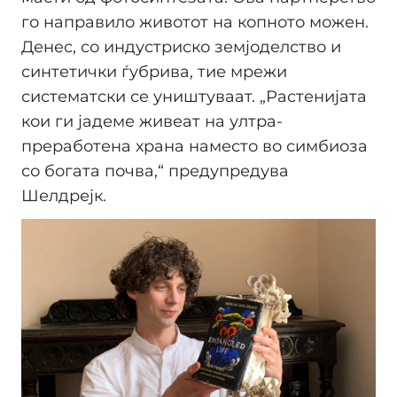
го направило животот на копното можен.
Денес, со индустриско земјоделство и
синтетички ѓубрива, тие мрежи
систематски се уништуваат. „Растенијата
кои ги јадеме живеат на ултра-
преработена храна наместо во симбиоза
со богата почва,“ предупредува
Шелдрејк.