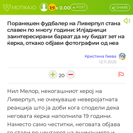
+
x 0.00
POST
SHARE
Поранешен фудбалер на Ливерпул стана
славен по многу години: Илјадници
заинтересирани бараат да му бидат зет на
ќерка, откако објави фотографии од неа
Кристина Гиева
12.11.2025
20
Нил Мелор, некогашниот херој на
Ливерпул, не очекуваше неверојатната
реакција што ја доби кога сподели дека
неговата ќерка наполнила 19 години.
Наместо само честитки, неговата објава
го стави во центарот на вниманието и