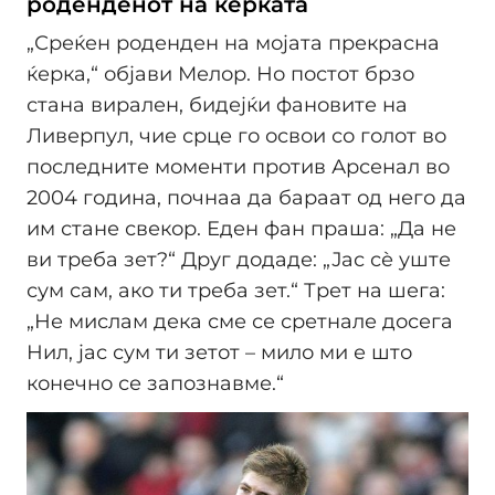
роденденот на ќерката
„Среќен роденден на мојата прекрасна
ќерка,“ објави Мелор. Но постот брзо
стана вирален, бидејќи фановите на
Ливерпул, чие срце го освои со голот во
последните моменти против Арсенал во
2004 година, почнаа да бараат од него да
им стане свекор. Еден фан праша: „Да не
ви треба зет?“ Друг додаде: „Јас сѐ уште
сум сам, ако ти треба зет.“ Трет на шега:
„Не мислам дека сме се сретнале досега
Нил, јас сум ти зетот – мило ми е што
конечно се запознавме.“