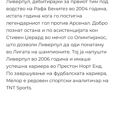
Ливерпул, дебитирајќи за првиот тим под
водство на Рафа Бенитез во 2004 година,
истата година кога го постигна
легендарниот гол против Арсенал. Добро
познат остана и по асистенцијата кон
Стивен Џерард во мечот со Олимпијакос,
што дозволи Ливерпул да оди понатаму
во Лигата на шампионите. Тој ја напушти
Ливерпул во 2006 година и имаше
успешна кариера во Престон Норт Енд.
По завршување на фудбалската кариера,
Мелор е редовен спортски аналитичар на
TNT Sports.