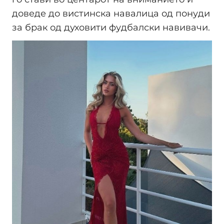
доведе до вистинска навалица од понуди
за брак од духовити фудбалски навивачи.