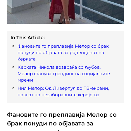
In This Article:
Фановите го преплавија Мелор со брак
понуди по објавата за роденденот на
ќерката
Ќерката Никола возвраќа со љубов,
Мелор станува трендинг на социјалните
мрежи
Нил Мелор: Од Ливерпул до ТВ-екрани,
познат по незаборавните херојства
Фановите го преплавија Мелор со
брак понуди по објавата за