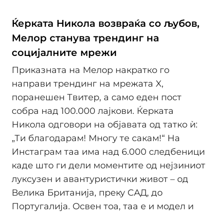
Ќерката Никола возвраќа со љубов,
Мелор станува трендинг на
социјалните мрежи
Приказната на Мелор накратко го
направи трендинг на мрежата X,
поранешен Твитер, а само еден пост
собра над 100.000 лајкови. Ќерката
Никола одговори на објавата од татко ѝ:
„Ти благодарам! Многу те сакам!“ На
Инстаграм таа има над 6.000 следбеници
каде што ги дели моментите од нејзиниот
луксузен и авантуристички живот – од
Велика Британија, преку САД, до
Португалија. Освен тоа, таа е и модел и