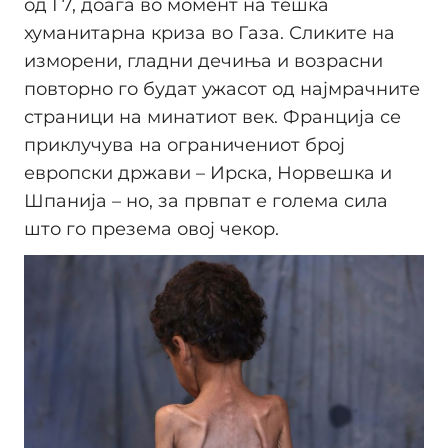
од Г7, доаѓа во момент на тешка
хуманитарна криза во Газа. Сликите на
изморени, гладни дечиња и возрасни
повторно го будат ужасот од најмрачните
страници на минатиот век. Франција се
приклучува на ограничениот број
европски држави – Ирска, Норвешка и
Шпанија – но, за првпат е голема сила
што го презема овој чекор.