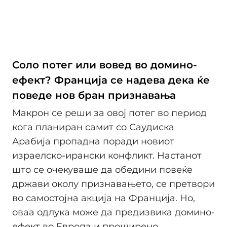
Соло потег или вовед во домино-
ефект? Франција се надева дека ќе
поведе нов бран признавања
Макрон се реши за овој потег во период
кога планиран самит co Саудиска
Арабија пропадна поради новиот
израелско-ирански конфликт. Настанот
што се очекуваше да обедини повеќе
држави околу признавањето, се претвори
во самостојна акција на Франција. Но,
оваа одлука може да предизвика домино-
ефект во Европа и проширено