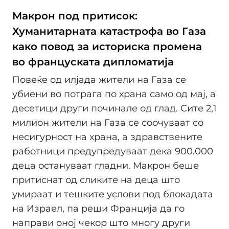
Макрон под притисок:
Хуманитарната катастрофа во Газа
како повод за историска промена
во француската дипломатија
Повеќе од илјада жители на Газа се
убиени во потрага по храна само од мај, а
десетици други починале од глад. Сите 2,1
милион жители на Газа се соочуваат со
несигурност на храна, а здравствените
работници предупредуваат дека 900.000
деца остануваат гладни. Макрон беше
притиснат од сликите на деца што
умираат и тешките услови под блокадата
на Израел, па реши Франција да го
направи оној чекор што многу други