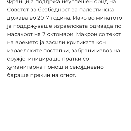
Франција поддржа неуспешен обид на
Советот за безбедност за палестинска
држава во 2017 година. Иако во минатото
ја поддржуваше израелската одмазда по
масакрот на 7 октомври, Макрон со текот
на времето ја засили критиката кон
израелските постапки, забрани извоз на
оружје, иницираше пратки со
хуманитарна помош и секојдневно
бараше прекин на огнот.