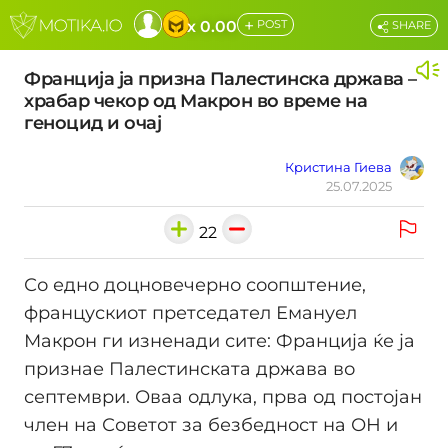
+
x 0.00
POST
SHARE
Франција ја призна Палестинска држава –
храбар чекор од Макрон во време на
геноцид и очај
Кристина Гиева
25.07.2025
22
Со едно доцновечерно соопштение,
францускиот претседател Емануел
Макрон ги изненади сите: Франција ќе ја
признае Палестинската држава во
септември. Оваа одлука, прва од постојан
член на Советот за безбедност на ОН и