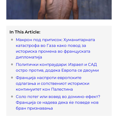
In This Article:
Макрон под притисок: Хуманитарната
катастрофа во Газа како повод за
историска промена во француската
дипломатија
Политички контраудари: Израел и САД
остро против, додека Европа се двоуми
Франција наспроти европските
одлагања и сопствениот историски
континуитет кон Палестина
Соло потег или вовед во домино-ефект?
Франција се надева дека ќе поведе нов
бран признавања