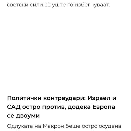
светски сили сѐ уште го избегнуваат.
Политички контраудари: Израел и
САД остро против, додека Европа
се двоуми
Одлуката на Макрон беше остро осудена