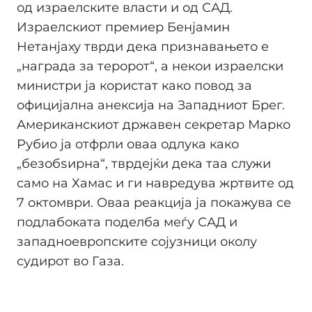
од израелските власти и од САД.
Израелскиот премиер Бенјамин
Нетанјаху тврди дека признавањето е
„наградa за теророт“, а некои израелски
министри ја користат како повод за
официјална анексија на Западниот Брег.
Американскиот државен секретар Марко
Рубио ја отфрли оваа одлука како
„безобѕирна“, тврдејќи дека таа служи
само на Хамас и ги навредува жртвите од
7 октомври. Оваа реакција ја покажува се
подлабоката поделба меѓу САД и
западноевропските сојузници околу
судирот во Газа.