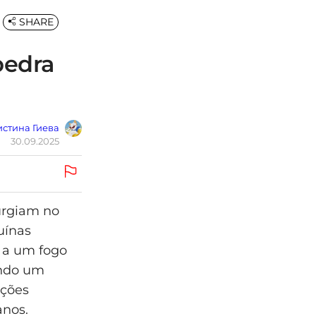
SHARE
pedra
стина Гиева
30.09.2025
surgiam no
uínas
 a um fogo
ando um
ações
anos.