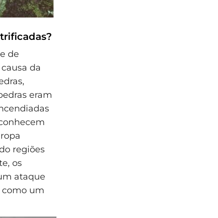
trificadas?
e de
r causa da
edras,
pedras eram
incendiadas
e conhecem
uropa
ndo regiões
te, os
um ataque
ua como um