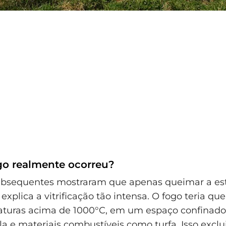
o realmente ocorreu?
ubsequentes mostraram que apenas queimar a est
xplica a vitrificação tão intensa. O fogo teria que
turas acima de 1000°C, em um espaço confinado
ila e materiais combustíveis como turfa. Isso exclu