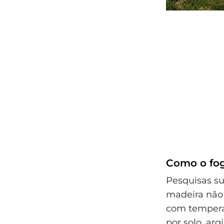
Como o fog
Pesquisas s
madeira não e
com tempera
por solo, arg