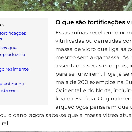
O que são fortificações vi
e:
Essas ruínas recebem o nom
fortificações
s?
vitrificadas ou derretidas po
tos que
massa de vidro que liga as p
eproduzir o
mesmo sem argamassa. As 
assentadas secas e, depois, 
go realmente
para se fundirem. Hoje já s
mais de 200 exemplos na E
a antiga ou
Ocidental e do Norte, inclui
inda sem
fora da Escócia. Originalmen
arqueólogos pensaram que 
ou o dano; agora sabe-se que a massa vítrea at
ral.