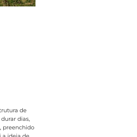
rutura de
 durar dias,
, preenchido
i a ideia de