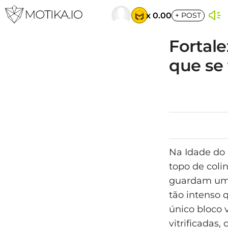
x 0.00
+
POST
Fortale
que se
Na Idade do 
topo de coli
guardam um 
tão intenso 
único bloco v
vitrificadas