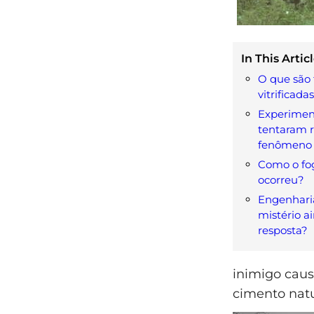
In This Articl
O que são 
vitrificada
Experimen
tentaram r
fenômeno
Como o fo
ocorreu?
Engenhari
mistério a
resposta?
inimigo caus
cimento natu