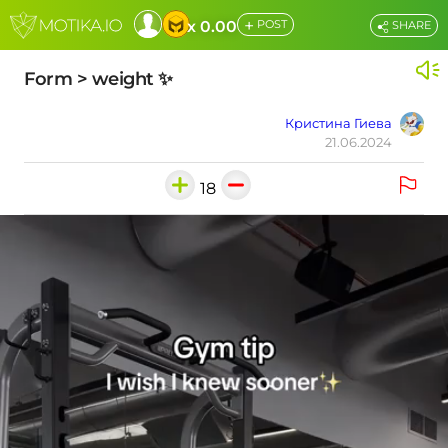
+
x 0.00
POST
SHARE
Form > weight ✨
Кристина Гиева
21.06.2024
18