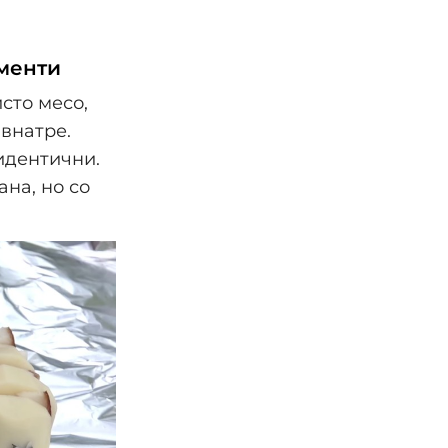
именти
сто месо,
 внатре.
идентични.
на, но со