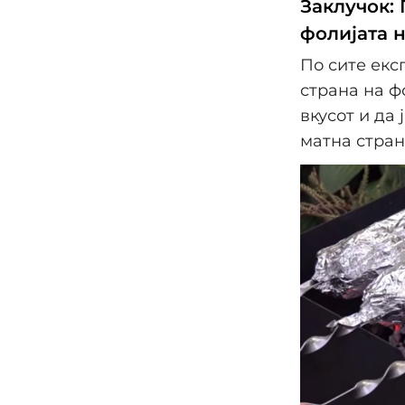
Заклучок: 
фолијата 
По сите екс
страна на ф
вкусот и да
матна стран