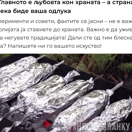
Главното е љубовта кон храната – а стран
нека биде ваша одлука
перименти и совети, фактите се јасни – не е важ
олијата ја ставивте до храната. Важно е да ужи
 ја негувате традицијата! Дали сте од тим блеск
а? Напишете ни го вашето искуство!