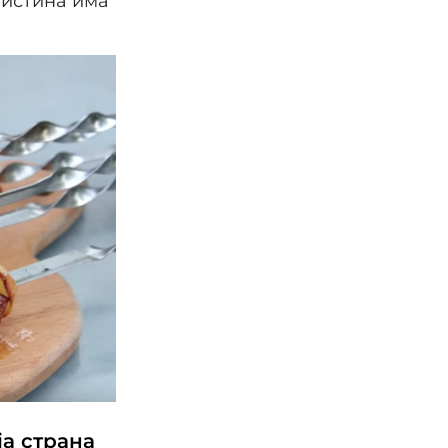
вистина има
ја страна