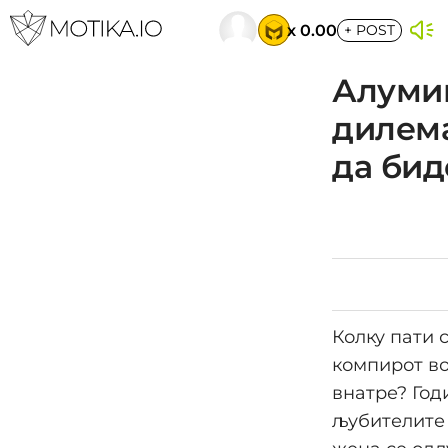
x 0.00
+
POST
Алумин
дилема
да бид
Колку пати 
компирот во
внатре? Год
љубителите 