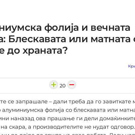
иумска фолија и вечната
: Блескавата или матната 
е до храната?
Кри
20
сте се запрашале – дали треба да го завиткате 
 алуминиумска фолија со блескавата или матн
ини наназад ова прашање ги дели домаќинкит
на скара, а производителите не нудат одговор