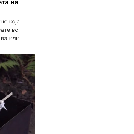
ата на
но која
вате во
ава или