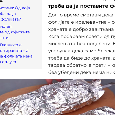
e:
треба да ја поставите ф
истина: Од која
ба да ја
Долго време сметавм дека 
 фолијата?
фолијата е ирелевантна – с
истап:
храната е добро завиткана
те од кујнските
Кога побаравм совети од п
енти
мислењата беа поделени. 
 Главното е
он храната – а
уверуваа дека само блеска
на фолијата нека
треба да биде до храната, 
а одлука
тврдеа обратно, а трети – ка
беа убедени дека нема ник