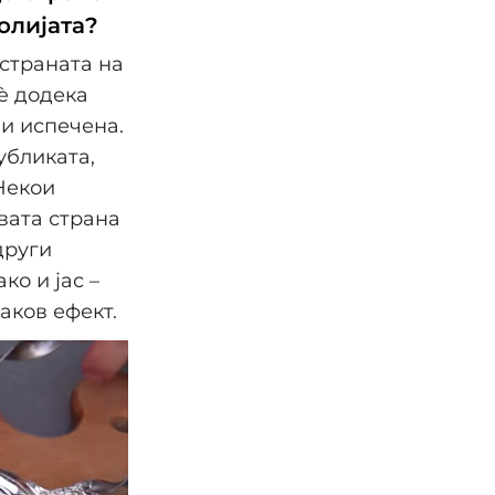
олијата?
страната на
è додека
 и испечена.
убликата,
Некои
вата страна
други
ко и јас –
аков ефект.