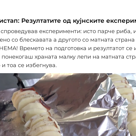
истап: Резултатите од кујнските експер
спроведував експерименти: исто парче риба, и
ено со блескавата а другото со матната страна
НЕМА! Времето на подготовка и резултатот се 
 понекогаш храната малку лепи на матната стра
 и тоа се избегнува.