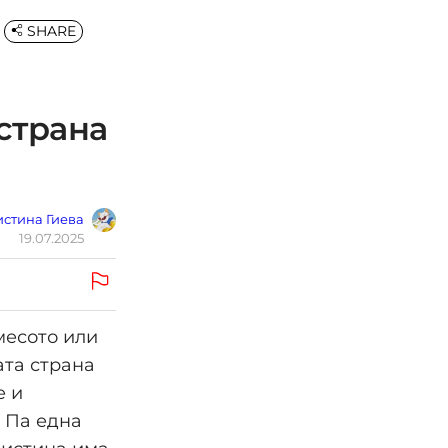
SHARE
страна
стина Гиева
19.07.2025
месото или
ата страна
е и
. Па една