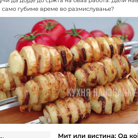
учи да дојде до сржта на оваа работа. Дали на
и само губиме време во размислување?
Мит или вистина: Од ко