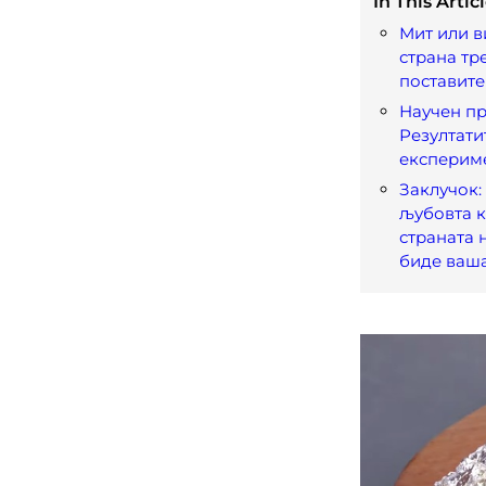
In This Articl
Мит или в
страна тре
поставите
Научен пр
Резултати
експерим
Заклучок:
љубовта к
страната 
биде ваш