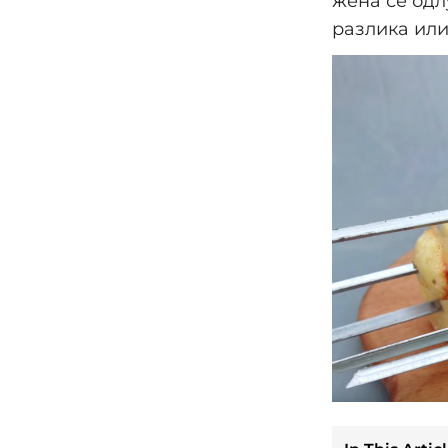
жена се одл
разлика ил