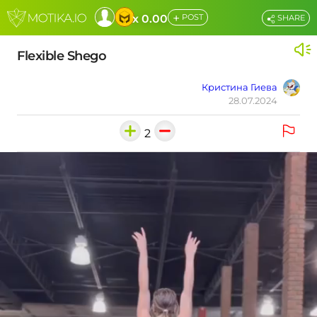
+
x 0.00
POST
SHARE
Flexible Shego
Кристина Гиева
28.07.2024
2