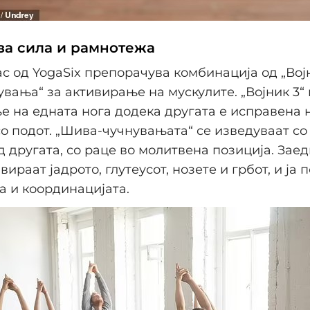
 за сила и рамнотежа
с од YogaSix препорачува комбинација од „Војн
вања“ за активирање на мускулите. „Војник 3“
 на едната нога додека другата е исправена 
о подот. „Шива-чучнувањата“ се изведуваат со
д другата, со раце во молитвена позиција. Заед
вираат јадрото, глутеусот, нозете и грбот, и ја
 и координацијата.