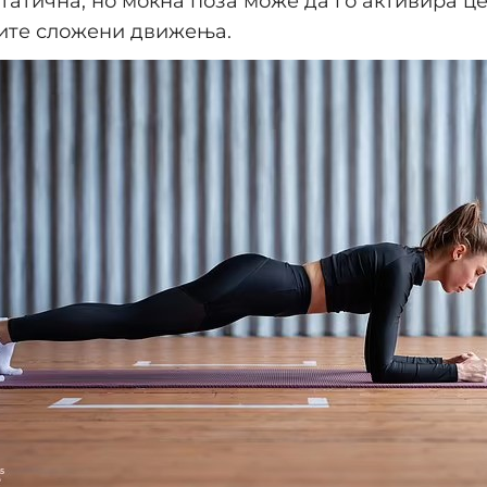
статична, но моќна поза може да го активира ц
вите сложени движења.