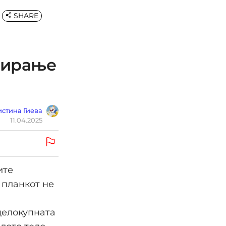
SHARE
нирање
стина Гиева
11.04.2025
ите
 планкот не
целокупната