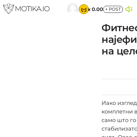
x 0.00
+
POST
Фитнес
најефи
на цел
Иако изглед
комплетни в
само што го 
стабилизато