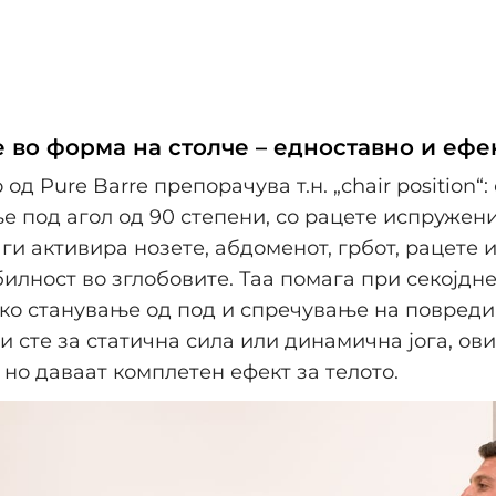
 во форма на столче – едноставно и ефе
од Pure Barre препорачува т.н. „chair position“
е под агол од 90 степени, со рацете испружен
ги активира нозете, абдоменот, грбот, рацете и
билност во зглобовите. Таа помага при секојдн
о станување од под и спречување на повреди
и сте за статична сила или динамична јога, ов
 но даваат комплетен ефект за телото.