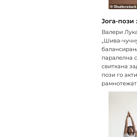
Јога-пози
Валери Лука
„Шива-чучну
балансирање
паралелна с
свиткана за
пози го акти
рамнотежата