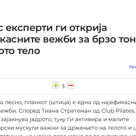
 експерти ги открија
касните вежби за брзо то
ото тело
Кри
3
а лесно, планкот (штица) е една од најефикасн
ежби. Според Тиана Стратеман од Club Pilates,
зајакнува јадрото, туку ги активира и малите
рски мускули важни за држењето на телото и 