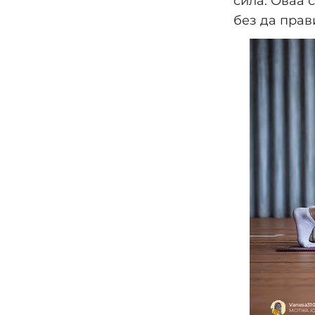
сила. Оваа 
без да пра