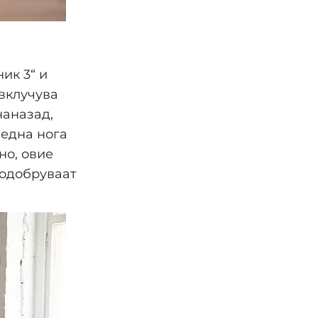
ик 3“ и
 вклучува
наназад,
 една нога
но, овие
 подобруваат