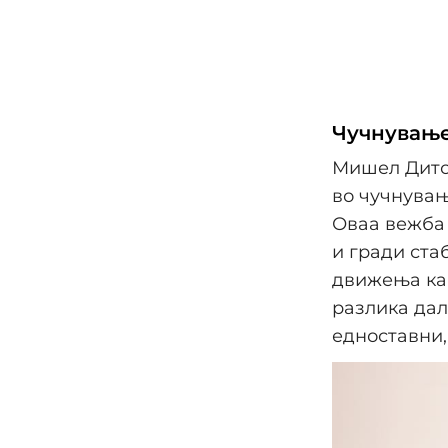
Чучнување
Мишел Дито 
во чучнувањ
Оваа вежба 
и гради ста
движења как
разлика дал
едноставни,