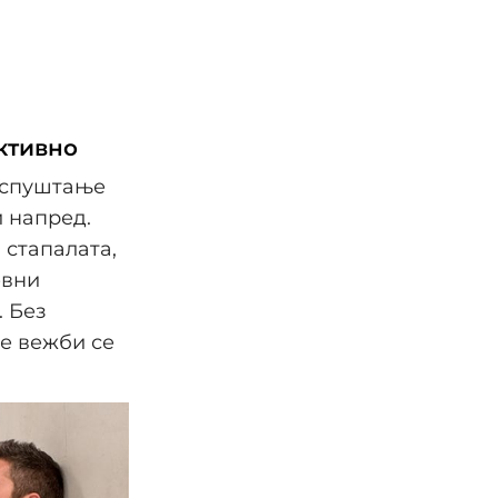
ктивно
: спуштање
и напред.
 стапалата,
евни
. Без
ие вежби се