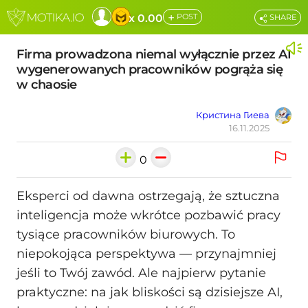
+
x 0.00
POST
SHARE
Firma prowadzona niemal wyłącznie przez AI
wygenerowanych pracowników pogrąża się
w chaosie
Кристина Гиева
16.11.2025
0
Eksperci od dawna ostrzegają, że sztuczna
inteligencja może wkrótce pozbawić pracy
tysiące pracowników biurowych. To
niepokojąca perspektywa — przynajmniej
jeśli to Twój zawód. Ale najpierw pytanie
praktyczne: na jak bliskości są dzisiejsze AI,