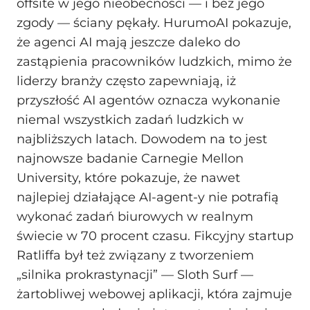
offsite w jego nieobecności — i bez jego
zgody — ściany pękały. HurumoAI pokazuje,
że agenci AI mają jeszcze daleko do
zastąpienia pracowników ludzkich, mimo że
liderzy branży często zapewniają, iż
przyszłość AI agentów oznacza wykonanie
niemal wszystkich zadań ludzkich w
najbliższych latach. Dowodem na to jest
najnowsze badanie Carnegie Mellon
University, które pokazuje, że nawet
najlepiej działające AI-agent-y nie potrafią
wykonać zadań biurowych w realnym
świecie w 70 procent czasu. Fikcyjny startup
Ratliffa był też związany z tworzeniem
„silnika prokrastynacji” — Sloth Surf —
żartobliwej webowej aplikacji, która zajmuje