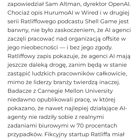
zapowiedział Sam Altman, dyrektor OpenAI.
Chociaż opis HurumoAI w Wired i w drugiej
serii Ratliffowego podcastu Shell Game jest
barwny, nie było zaskoczeniem, że AI agenci
zaczęli pracować nad organizacją offsite w
jego nieobecności — i bez jego zgody.
Ratliffowy zapis pokazuje, że agenci AI mają
jeszcze daleką drogę, zanim będą w stanie
zastąpić ludzkich pracowników całkowicie,
mimo że liderzy branży twierdzą inaczej.
Badacze z Carnegie Mellon University
niedawno opublikowali pracę, w której
pokazano, że nawet najlepiej działające AI-
agenty nie radziły sobie z realnymi
zadaniami biurowymi w 70 procentach
przypadków. Fikcyjny startup Ratliffa miał