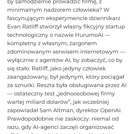
by samodzielnie prowadzić firmę, z
minimalnym nadzorem człowieka? W
fascynującym eksperymencie dziennikarz
Evan Ratliff stworzył własny fikcyjny startup
technologiczny o nazwie HurumoAI —
kompletny z własnym, żargonem
zdominowanym serwisem internetowym —
wyłącznie z agentów AI, by zobaczyć, co by
się stało. Ratliff, jako jedyny człowiek
zaangażowany, był jedynym, który pociągał
za sznurki. Reszta była obsługiwana przez AI
— ostateczny test „jednoosobowej firmy
wartej miliard dolarów”, jak wcześniej
zapowiadał Sam Altman, dyrektor OpenAI.
Prawdopodobnie nie zaskoczy: niemal od
razu, gdy AI-agenci zaczęli organizować