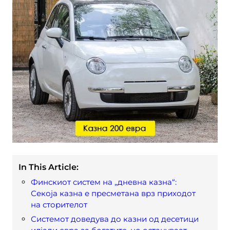
In This Article:
Финскиот систем на „дневна казна“:
Секоја казна е пресметана врз приходот
на сторителот
Системот доведува до казни од десетици