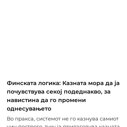
Финската логика: Казната мора да ја
почувствува секој подеднакво, за
навистина да го промени
однесувањето
Во пракса, системот не го казнува самиот
чин построго, туку ја прилагодува казната