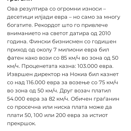
Ова резултира со огромни износи –
десетици илјади евра – но само за многу
богатите. Рекордот што го привлече
вниманието на светот датира од 2010
година. Фински бизнисмен со годишен
приход од околу 7 милиони евра бил
фатен како вози со 85 км/ч во зона од 50
км/ч. Проценетата казна: 103.000 евра.
Извршен директор на Нокиа бил казнет
со над 116.000 евра за возење со 75 км/ч
во зона од 50 км/ч. Друг возач платил
54.000 евра за 82 км/ч. Обичен граѓанин
со просечна или ниска плата може да
плати 50, 100 или 200 евра за истиот
прекршок.