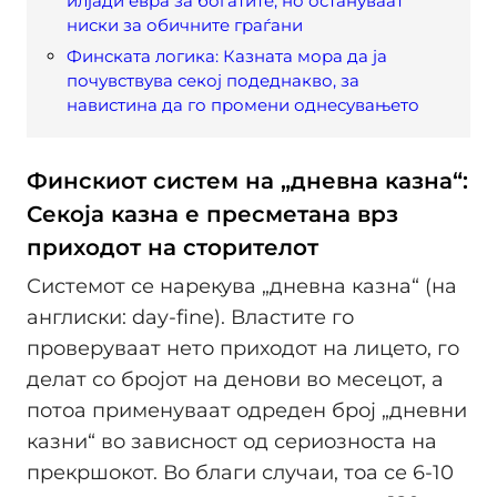
илјади евра за богатите, но остануваат
ниски за обичните граѓани
Финската логика: Казната мора да ја
почувствува секој подеднакво, за
навистина да го промени однесувањето
Финскиот систем на „дневна казна“:
Секоја казна е пресметана врз
приходот на сторителот
Системот се нарекува „дневна казна“ (на
англиски: day-fine). Властите го
проверуваат нето приходот на лицето, го
делат со бројот на денови во месецот, а
потоа применуваат одреден број „дневни
казни“ во зависност од сериозноста на
прекршокот. Во благи случаи, тоа се 6-10