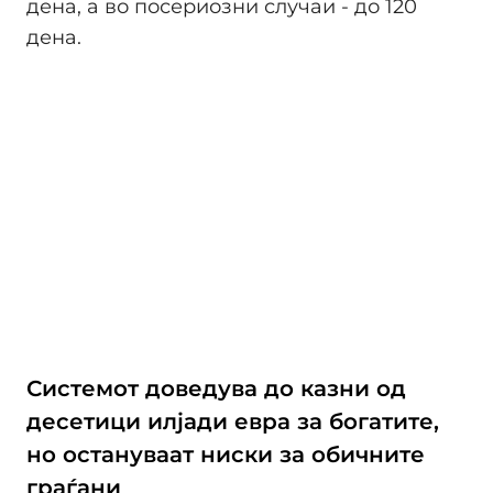
дена, а во посериозни случаи - до 120
дена.
Системот доведува до казни од
десетици илјади евра за богатите,
но остануваат ниски за обичните
граѓани