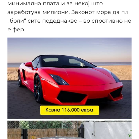
минимална плата и за некој што
заработува милиони. Законот мора да ги
„боли“ сите подеднакво – во спротивно не
е фер.