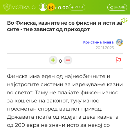
+
x 0.00
POST
SHARE
Во Финска, казните не се фиксни и исти за
сите - тие зависат од приходот
Кристина Гиева
20.11.2025
0
Финска има еден од најнеобичните и
најстрогите системи за изрекување казни
во светот. Таму не плаќате фиксен износ
за кршење на законот, туку износ
пресметан според вашиот приход.
Државата поаѓа од идејата дека казната
од 200 евра не значи исто за некој со