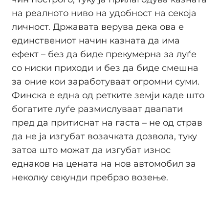
на реалното ниво на удобност на секоја
личност. Државата верува дека ова е
единствениот начин казната да има
ефект – без да биде прекумерна за луѓе
со ниски приходи и без да биде смешна
за оние кои заработуваат огромни суми.
Финска е една од ретките земји каде што
богатите луѓе размислуваат двапати
пред да притиснат на гаста – не од страв
да не ја изгубат возачката дозвола, туку
затоа што можат да изгубат износ
еднаков на цената на нов автомобил за
неколку секунди пребрзо возење.