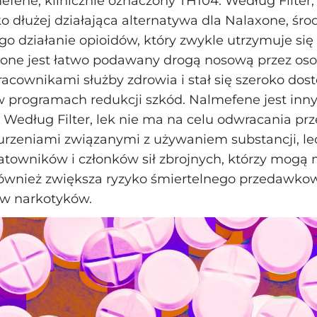
fene, klinicznie oznaczony TH104. Według Filter, l
ko dłużej działająca alternatywa dla Nalaxone, śro
o działanie opioidów, który zwykle utrzymuje się
xone jest łatwo podawany drogą nosową przez os
acownikami służby zdrowia i stał się szeroko dos
w programach redukcji szkód. Nalmefene jest inny
. Według Filter, lek nie ma na celu odwracania 
urzeniami związanymi z używaniem substancji, le
atowników i członków sił zbrojnych, którzy mogą 
 również zwiększa ryzyko śmiertelnego przedawko
w narkotyków.