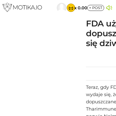
x 0.00
+
POST
FDA uż
dopusz
się dz
Teraz, gdy F
wydaje się, 
dopuszczane 
Tharimmune I