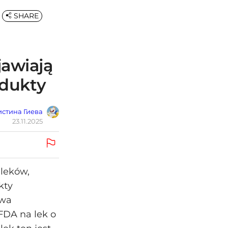
SHARE
jawiają
odukty
стина Гиева
23.11.2025
 leków,
kty
owa
FDA na lek o