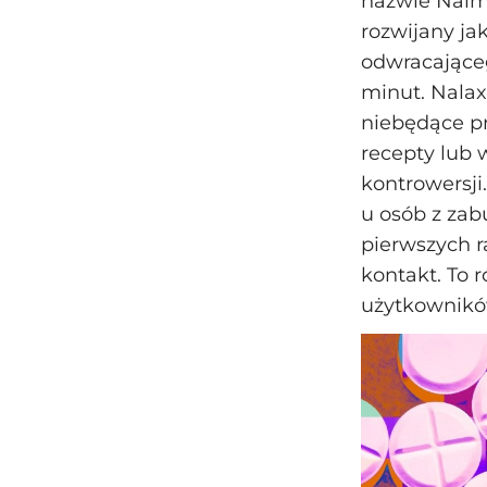
nazwie Nalme
rozwijany ja
odwracająceg
minut. Nala
niebędące pr
recepty lub 
kontrowersji
u osób z zab
pierwszych r
kontakt. To
użytkownikó