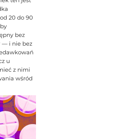
ek ten jest
dka
 od 20 do 90
oby
tępny bez
 — i nie bez
przedawkowań
cz u
mieć z nimi
wania wśród