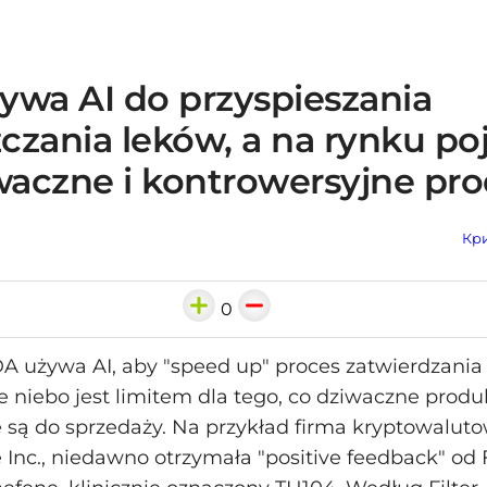
ywa AI do przyspieszania
czania leków, a na rynku po
iwaczne i kontrowersyjne pr
Кри
0
DA używa AI, aby "speed up" proces zatwierdzania
że niebo jest limitem dla tego, co dziwaczne produ
są do sprzedaży. Na przykład firma kryptowalut
nc., niedawno otrzymała "positive feedback" od 