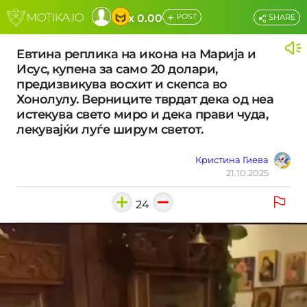
+
x 0.00
POST
SHARE
Евтина реплика на икона на Марија и
Исус, купена за само 20 долари,
предизвикува восхит и скепса во
Хонолулу. Верниците тврдат дека од неа
истекува свето миро и дека прави чуда,
лекувајќи луѓе ширум светот.
Кристина Гиева
21.10.2025
24