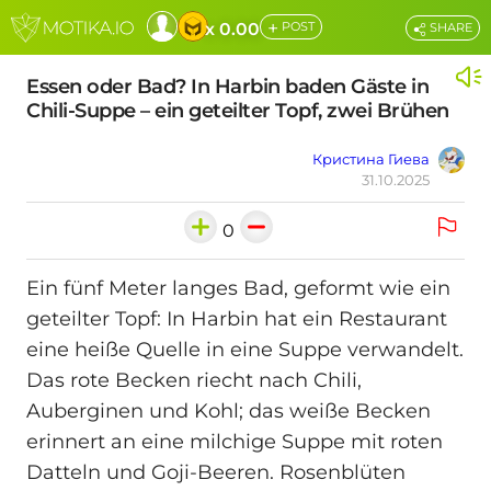
+
x 0.00
POST
SHARE
Essen oder Bad? In Harbin baden Gäste in
Chili-Suppe – ein geteilter Topf, zwei Brühen
Кристина Гиева
31.10.2025
0
Ein fünf Meter langes Bad, geformt wie ein
geteilter Topf: In Harbin hat ein Restaurant
eine heiße Quelle in eine Suppe verwandelt.
Das rote Becken riecht nach Chili,
Auberginen und Kohl; das weiße Becken
erinnert an eine milchige Suppe mit roten
Datteln und Goji-Beeren. Rosenblüten