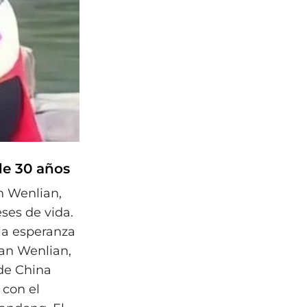
de 30 años
n Wenlian,
ses de vida.
 la esperanza
han Wenlian,
 de China
 con el