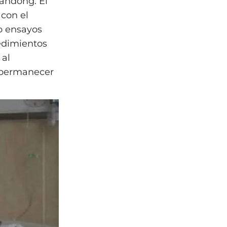
handong. El
 con el
o ensayos
edimientos
 al
 permanecer