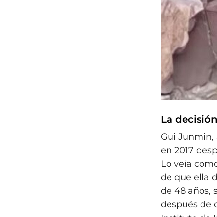
La decisió
Gui Junmin, 
en 2017 desp
Lo veía como
de que ella d
de 48 años, 
después de q