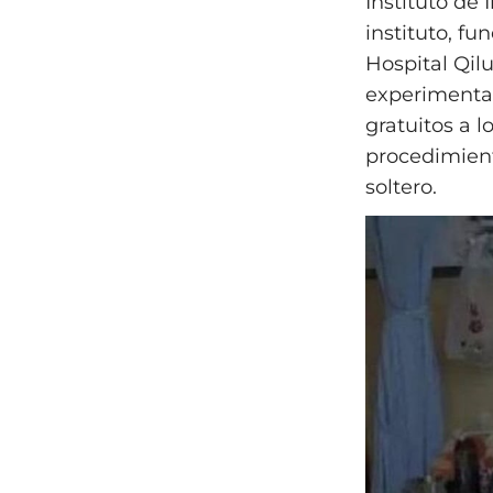
Instituto de
instituto, f
Hospital Qil
experimental
gratuitos a l
procedimien
soltero.