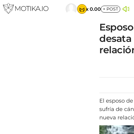
x 0.00
+
POST
Esposo
desata 
relació
El esposo de
sufría de cá
nueva relaci