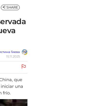
SHARE
servada
nueva
стина Гиева
15.11.2025
China, que
iniciar una
frío.