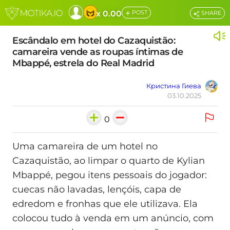
+
x 0.00
POST
SHARE
Escândalo em hotel do Cazaquistão:
camareira vende as roupas íntimas de
Mbappé, estrela do Real Madrid
Кристина Гиева
03.10.2025
0
Uma camareira de um hotel no
Cazaquistão, ao limpar o quarto de Kylian
Mbappé, pegou itens pessoais do jogador:
cuecas não lavadas, lençóis, capa de
edredom e fronhas que ele utilizava. Ela
colocou tudo à venda em um anúncio, com