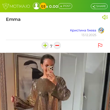
+
x 0.00
POST
SHARE
Emma
Кристина Гиева
13.12.2025
7