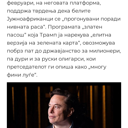
февруари, на неговата платформа,
поддржа тврдења дека белите
Јужноафриканци се „прогонувани поради
нивната раса“. Програмата „златен
пасош“ која Трамп ја нарекува „елитна
верзија на зелената карта“, овозможува
побрз пат до државјанство за милионери,
па дури и за руски олигарси, кои
претседателот ги опиша како „многу
фини луѓе“.