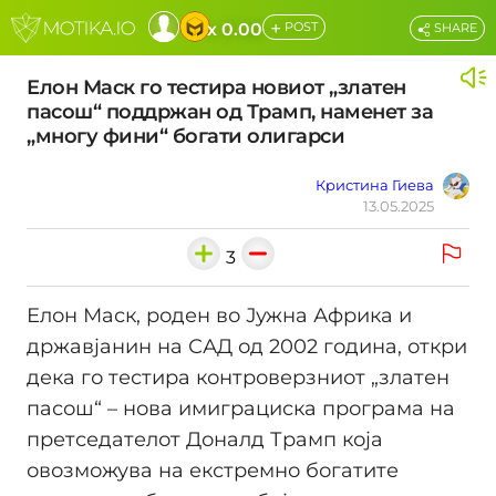
+
x 0.00
POST
SHARE
Елон Маск го тестира новиот „златен
пасош“ поддржан од Трамп, наменет за
„многу фини“ богати олигарси
Кристина Гиева
13.05.2025
3
Елон Маск, роден во Јужна Африка и
државјанин на САД од 2002 година, откри
дека го тестира контроверзниот „златен
пасош“ – нова имиграциска програма на
претседателот Доналд Трамп која
овозможува на екстремно богатите