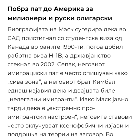
Побрз пат до Америка за
милионери и руски олигарски
Биографијата на Маск сугерира дека во
САД пристигнал со студентска виза од
Канада во раните 1990-ти, потоа добил
работна виза H-1B, а државјанство
стекнал во 2002. Сепак, неговиот
имиграциски пат е често опишуван како
„сива зона“, а неговиот брат Кимбал
еднаш изјавил дека и двајцата биле
„нелегални имигранти“. Иако Маск јавно
тврди дека е „екстремно про-
имигрантски настроен“, неговите ставови
често вклучуваат ксенофобични изјави и
поддршка на теории на заговор. Во