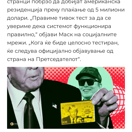
странци побрзо да добијат американска
резиденција преку плаќање од 5 милиони
долари. „Правиме тивок тест за да се
увериме дека системот функционира
правилно,“ објави Маск на социјалните
мрежи. „Кога ќе биде целосно тестиран,
ќе следува официјално објавување од
страна на Претседателот“.