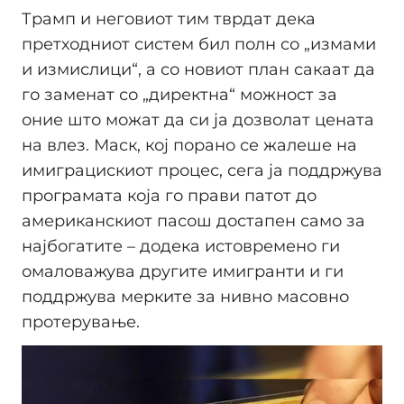
Трамп и неговиот тим тврдат дека
претходниот систем бил полн со „измами
и измислици“, а со новиот план сакаат да
го заменат со „директна“ можност за
оние што можат да си ја дозволат цената
на влез. Маск, кој порано се жалеше на
имиграцискиот процес, сега ја поддржува
програмата која го прави патот до
американскиот пасош достапен само за
најбогатите – додека истовремено ги
омаловажува другите имигранти и ги
поддржува мерките за нивно масовно
протерување.