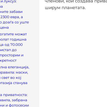
членови, кои создава прив
и луксуз:
за
ширум планетата.
ните забави
2300 евра, а
о доаѓа со уште
 цена
огатите можат
волат годишна
а од 70.000
ристап до
 простории и
кретност
лна елеганција,
правила: маски,
свет во кој
нтазија станува
а приватноста:
авила, забрана
ни и фотосесии