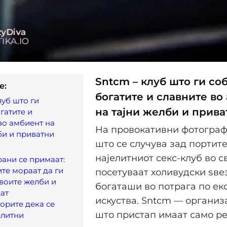
Sntcm – клуб што ги со
e:
богатите и славните во
луб што ги
на тајни желби и прива
гатите и
во амбиент на
На провокативни фотограф
би и приватни
што се случува зад портите
најелитниот секс-клуб во св
ани се примаат:
те мораат да ги
посетуваат холивудски ѕве
своите желби и
богаташи во потрага по е
дат
искуства. Sntcm — организ
орите дека се
што пристап имаат само р
елитни