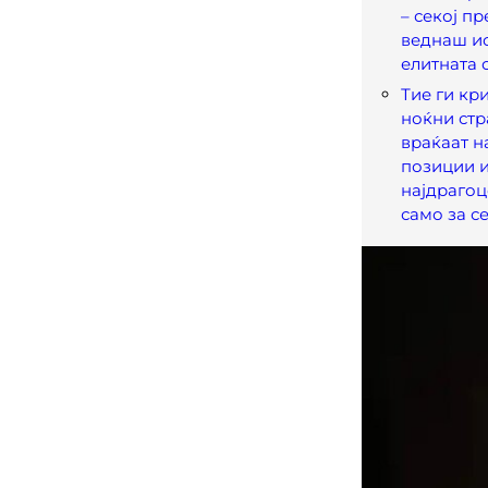
– секој п
веднаш и
елитната 
Тие ги кри
ноќни стр
враќаат н
позиции и
најдрагоц
само за с