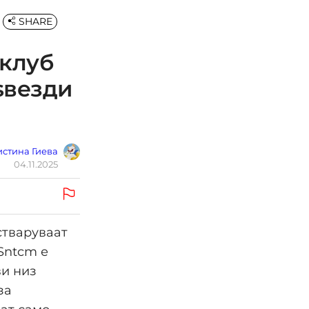
SHARE
 клуб
ѕвезди
стина Гиева
04.11.2025
стваруваат
Sntcm е
ви низ
за