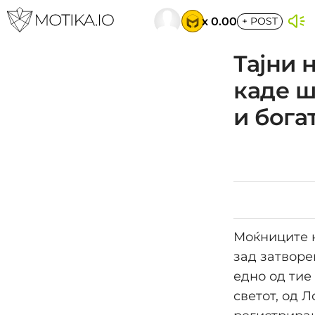
x 0.00
+
POST
Тајни 
каде ш
и бога
Моќниците н
зад затворе
едно од тие
светот, од 