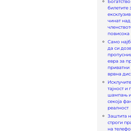
Богатство 
билетите 
ексклузив
чинат над 
членствот
повисока
Само најб
да си доз
пропусниц
евра за п
приватни
врвна дис
Исклучите
тајност и 
шампањ и 
секоја фа
реалност
Заштита н
строги пр
на телефо