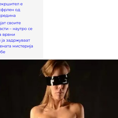
рекршител е
сфрлен од
средина
јат своите
асти – наутро се
а врвни
 ја задржуваат
ената мистерија
ебе