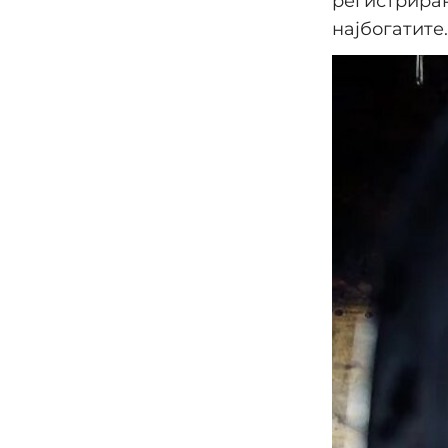
регистриран
најбогатите.