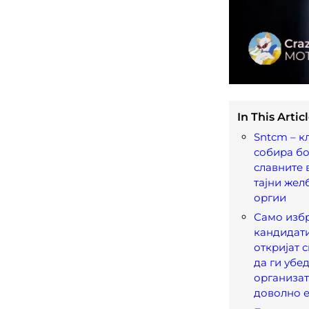
In This Articl
Sntcm – к
собира бо
славните 
тајни жел
оргии
Само избр
кандидати
откријат 
да ги убе
организат
доволно 