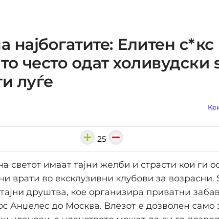
на најбогатите: Елитен с*кс
то често одат холивудски 
ти луѓе
Кри
25
а светот имаат тајни желби и страсти кои ги о
ни врати во ексклузивни клубови за возрасни. 
 тајни друштва, кое организира приватни заба
Лос Анџелес до Москва. Влезот е дозволен само 