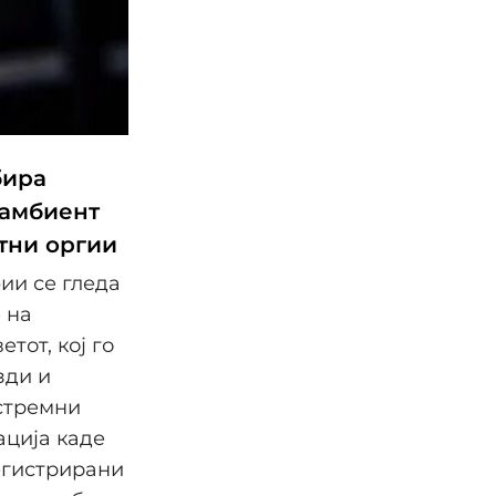
бира
 амбиент
тни оргии
ии се гледа
 на
етот, кој го
зди и
кстремни
ација каде
егистрирани