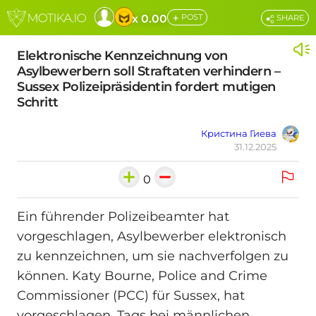
+
x 0.00
POST
SHARE
Elektronische Kennzeichnung von
Asylbewerbern soll Straftaten verhindern –
Sussex Polizeipräsidentin fordert mutigen
Schritt
Кристина Гиева
31.12.2025
0
Ein führender Polizeibeamter hat
vorgeschlagen, Asylbewerber elektronisch
zu kennzeichnen, um sie nachverfolgen zu
können. Katy Bourne, Police and Crime
Commissioner (PCC) für Sussex, hat
vorgeschlagen, Tags bei männlichen