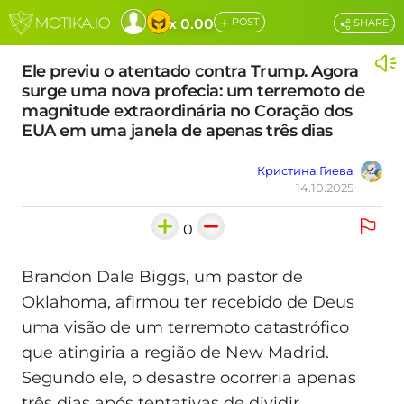
+
x 0.00
POST
SHARE
Ele previu o atentado contra Trump. Agora
surge uma nova profecia: um terremoto de
magnitude extraordinária no Coração dos
EUA em uma janela de apenas três dias
Кристина Гиева
14.10.2025
0
Brandon Dale Biggs, um pastor de
Oklahoma, afirmou ter recebido de Deus
uma visão de um terremoto catastrófico
que atingiria a região de New Madrid.
Segundo ele, o desastre ocorreria apenas
três dias após tentativas de dividir