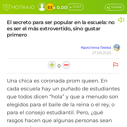
+
x 0.00
POST
SHARE
El secreto para ser popular en la escuela: no
es ser el más extrovertido, sino gustar
primero
Кристина Гиева
27.09.2025
0
Una chica es coronada prom queen. En
cada escuela hay un puñado de estudiantes
que todos dicen “hola” y que a menudo son
elegidos para el baile de la reina o el rey, o
para el consejo estudiantil. Pero, ¿qué
rasgos hacen que algunas personas sean