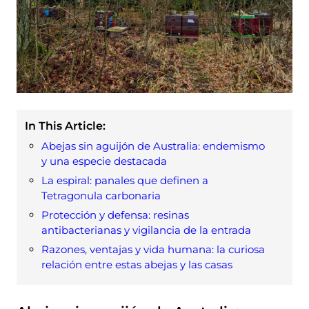
In This Article:
Abejas sin aguijón de Australia: endemismo
y una especie destacada
La espiral: panales que definen a
Tetragonula carbonaria
Protección y defensa: resinas
antibacterianas y vigilancia de la entrada
Razones, ventajas y vida humana: la curiosa
relación entre estas abejas y las casas